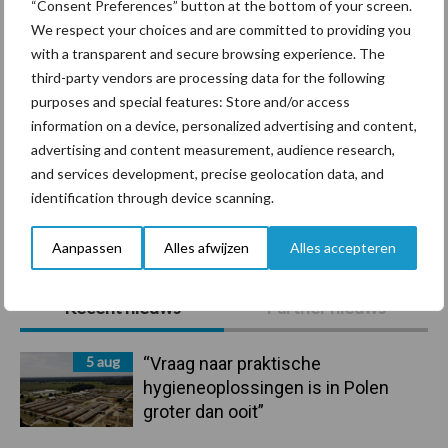
de grens van 14.000
“Consent Preferences” button at the bottom of your screen.
kilogram melk
We respect your choices and are committed to providing you
with a transparent and secure browsing experience. The
third-party vendors are processing data for the following
purposes and special features: Store and/or access
Provincie Antwerpen breidt
information on a device, personalized advertising and content,
onttrekkingsverbod uit:
advertising and content measurement, audience research,
geen water meer
and services development, precise geolocation data, and
oppompen uit onbevaarbare
waterlopen
identification through device scanning.
Aanpassen
Alles afwijzen
Alles accepteren
Primaire
Recent nieuws
Partner nieuws
Sidebar
5 aug
“Vraag naar praktische
hygieneoplossingen is in Polen
groter dan ooit”