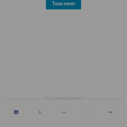
Toon meer
Footer
Onze brandpartners