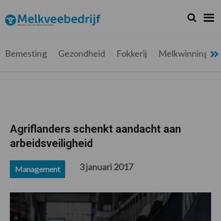
Spring
Door
Spring
Spring
naar
naar
naar
naar
Zoeken...
Zoek
Melkveebedrijf.be
Nieuws
de
de
de
de
hoofdnavigatie
hoofd
eerste
voettekst
voor
inhoud
sidebar
de
Bemesting
Gezondheid
Fokkerij
Melkwinning
melkveehouder
Agriflanders schenkt aandacht aan
arbeidsveiligheid
3 januari 2017
Management