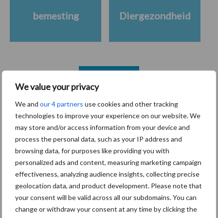
bemesting
Diergezondheid
Toon meer
We value your privacy
We and
our 4 partners
use cookies and other tracking
Gerelateerde artikelen
technologies to improve your experience on our website. We
may store and/or access information from your device and
process the personal data, such as your IP address and
“Vraag naar praktische
browsing data, for purposes like providing you with
hygieneoplossingen is in
personalized ads and content, measuring marketing campaign
Polen groter dan ooit”
effectiveness, analyzing audience insights, collecting precise
geolocation data, and product development. Please note that
your consent will be valid across all our subdomains. You can
Drie Franse bedrijven over
change or withdraw your consent at any time by clicking the