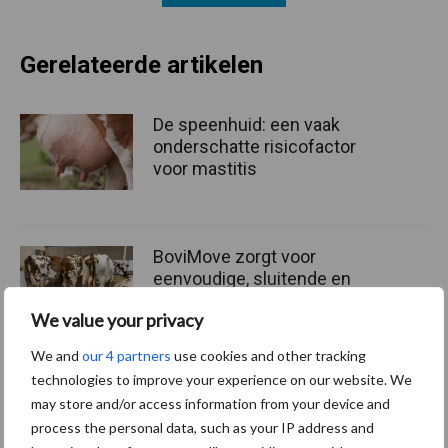
Gerelateerde artikelen
De speenhuid: een vaak
onderschatte risicofactor
voor mastitis
BoviMove zorgt voor
eenvoudige, sluitende en
betrouwbare
We value your privacy
traceerbaarheid van
rundveetransporten
We and
our 4 partners
use cookies and other tracking
technologies to improve your experience on our website. We
may store and/or access information from your device and
Tien praktische tips voor
process the personal data, such as your IP address and
een langere levensduur