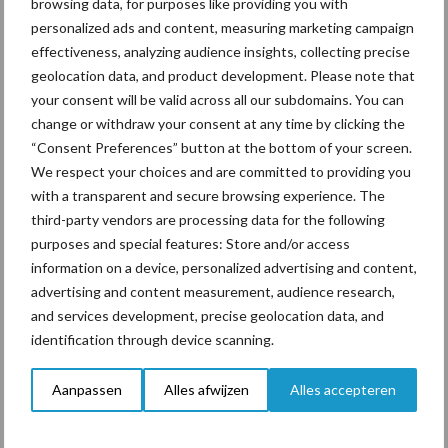
browsing data, for purposes like providing you with
personalized ads and content, measuring marketing campaign
effectiveness, analyzing audience insights, collecting precise
geolocation data, and product development. Please note that
your consent will be valid across all our subdomains. You can
Primaire
change or withdraw your consent at any time by clicking the
Recent nieuws
Partner nieuws
“Consent Preferences” button at the bottom of your screen.
Sidebar
We respect your choices and are committed to providing you
7 aug
De speenhuid: een vaak
with a transparent and secure browsing experience. The
onderschatte risicofactor voor
third-party vendors are processing data for the following
mastitis
purposes and special features: Store and/or access
information on a device, personalized advertising and content,
advertising and content measurement, audience research,
6 aug
BoviMove zorgt voor eenvoudige,
and services development, precise geolocation data, and
sluitende en betrouwbare
identification through device scanning.
traceerbaarheid van
rundveetransporten
Aanpassen
Alles afwijzen
Alles accepteren
6 aug
Tien praktische tips voor een
langere levensduur