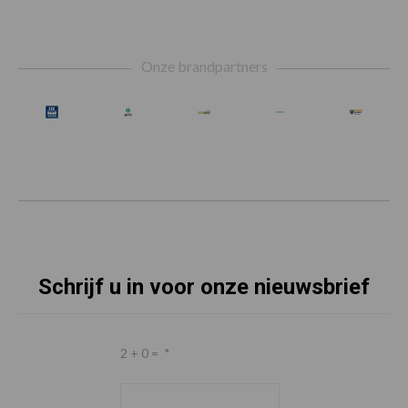
Footer
Onze brandpartners
Schrijf u in voor onze nieuwsbrief
2 + 0 =
*