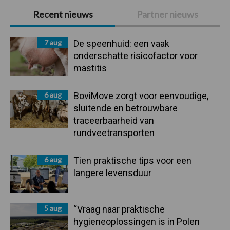
Primaire
Recent nieuws
Partner nieuws
Sidebar
7 aug
De speenhuid: een vaak
onderschatte risicofactor voor
mastitis
6 aug
BoviMove zorgt voor eenvoudige,
sluitende en betrouwbare
traceerbaarheid van
rundveetransporten
6 aug
Tien praktische tips voor een
langere levensduur
5 aug
“Vraag naar praktische
hygieneoplossingen is in Polen