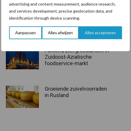
advertising and content measurement, audience research,
and services development, precise geolocation data, and
USDA verwacht meer
identification through device scanning.
melkproductie en hogere
melkprijs in 2026
Aanpassen
Alles afwijzen
Alles accepteren
Fonterra ziet groeikansen in
Zuidoost-Aziatische
foodservice-markt
Groeiende zuivelvoorraden
in Rusland