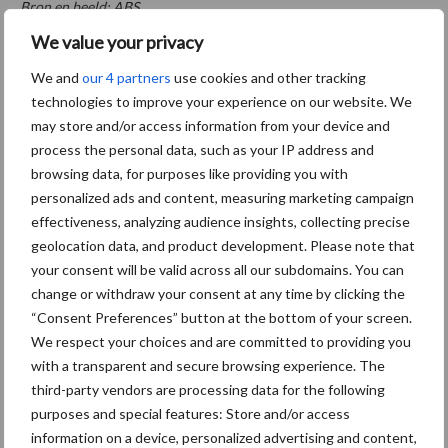
Bron en beeld: ABS
We value your privacy
Meer melkvee nieuws
We and
our 4 partners
use cookies and other tracking
technologies to improve your experience on our website. We
Maak hier uw keuze:
may store and/or access information from your device and
process the personal data, such as your IP address and
browsing data, for purposes like providing you with
personalized ads and content, measuring marketing campaign
effectiveness, analyzing audience insights, collecting precise
bemesting
Diergezondheid
geolocation data, and product development. Please note that
your consent will be valid across all our subdomains. You can
change or withdraw your consent at any time by clicking the
“Consent Preferences” button at the bottom of your screen.
We respect your choices and are committed to providing you
Toon meer
with a transparent and secure browsing experience. The
third-party vendors are processing data for the following
purposes and special features: Store and/or access
Gerelateerde artikelen internationaal
information on a device, personalized advertising and content,