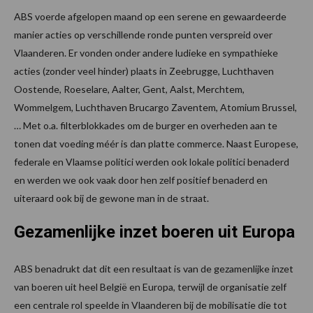
ABS voerde afgelopen maand op een serene en gewaardeerde
manier acties op verschillende ronde punten verspreid over
Vlaanderen. Er vonden onder andere ludieke en sympathieke
acties (zonder veel hinder) plaats in Zeebrugge, Luchthaven
Oostende, Roeselare, Aalter, Gent, Aalst, Merchtem,
Wommelgem, Luchthaven Brucargo Zaventem, Atomium Brussel,
… Met o.a. filterblokkades om de burger en overheden aan te
tonen dat voeding méér is dan platte commerce. Naast Europese,
federale en Vlaamse politici werden ook lokale politici benaderd
en werden we ook vaak door hen zelf positief benaderd en
uiteraard ook bij de gewone man in de straat.
Gezamenlijke inzet boeren uit Europa
ABS benadrukt dat dit een resultaat is van de gezamenlijke inzet
van boeren uit heel België en Europa, terwijl de organisatie zelf
een centrale rol speelde in Vlaanderen bij de mobilisatie die tot