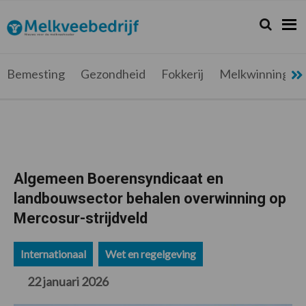
Spring
Door
Spring
Spring
naar
naar
naar
naar
Zoeken...
Zoek
Melkveebedrijf.be
Nieuws
de
de
de
de
hoofdnavigatie
hoofd
eerste
voettekst
voor
inhoud
sidebar
de
Bemesting
Gezondheid
Fokkerij
Melkwinning
melkveehouder
Algemeen Boerensyndicaat en
landbouwsector behalen overwinning op
Mercosur-strijdveld
Internationaal
Wet en regelgeving
22 januari 2026