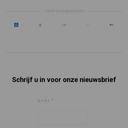
Footer
Onze brandpartners
Schrijf u in voor onze nieuwsbrief
1 + 5 =
*