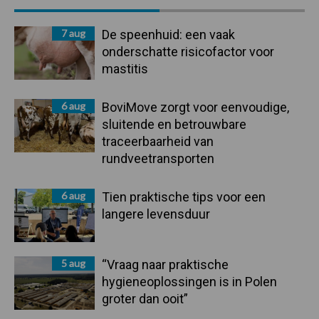
Sidebar
7 aug
De speenhuid: een vaak
onderschatte risicofactor voor
mastitis
6 aug
BoviMove zorgt voor eenvoudige,
sluitende en betrouwbare
traceerbaarheid van
rundveetransporten
6 aug
Tien praktische tips voor een
langere levensduur
5 aug
“Vraag naar praktische
hygieneoplossingen is in Polen
groter dan ooit”