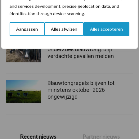
Twee nieuwe gevallen van
and services development, precise geolocation data, and
IBR-insleep vastgesteld op
identification through device scanning.
Vlaamse rundveebedrijven
Aanpassen
Alles afwijzen
Alles accepteren
Budget beschikbaar voor
onderzoek blauwtong: blijf
verdachte gevallen melden
Blauwtongregels blijven tot
minstens oktober 2026
ongewijzigd
Primaire
Recent nieuws
Partner nieuws