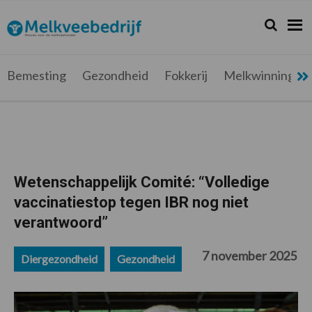
Spring
Door
Spring
Spring
naar
naar
naar
naar
Zoeken...
Zoek
Melkveebedrijf.be
Nieuws
de
de
de
de
hoofdnavigatie
hoofd
eerste
voettekst
voor
inhoud
sidebar
de
Bemesting
Gezondheid
Fokkerij
Melkwinning
melkveehouder
Wetenschappelijk Comité: “Volledige
vaccinatiestop tegen IBR nog niet
verantwoord”
7 november 2025
Diergezondheid
Gezondheid