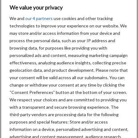
Meer melkvee nieuws
We value your privacy
We and
our 4 partners
use cookies and other tracking
Maak hier uw keuze:
technologies to improve your experience on our website. We
may store and/or access information from your device and
process the personal data, such as your IP address and
browsing data, for purposes like providing you with
personalized ads and content, measuring marketing campaign
bemesting
Diergezondheid
effectiveness, analyzing audience insights, collecting precise
geolocation data, and product development. Please note that
your consent will be valid across all our subdomains. You can
change or withdraw your consent at any time by clicking the
“Consent Preferences” button at the bottom of your screen.
Toon meer
We respect your choices and are committed to providing you
with a transparent and secure browsing experience. The
third-party vendors are processing data for the following
Gerelateerde artikelen gezondheid
purposes and special features: Store and/or access
information on a device, personalized advertising and content,
advertising and content measurement, audience research,