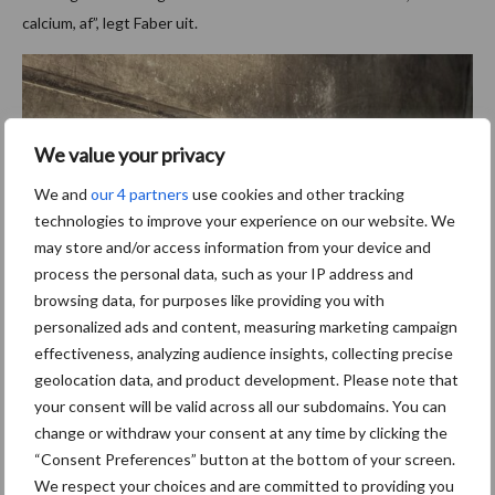
calcium, af”, legt Faber uit.
We value your privacy
We and
our 4 partners
use cookies and other tracking
technologies to improve your experience on our website. We
may store and/or access information from your device and
process the personal data, such as your IP address and
browsing data, for purposes like providing you with
personalized ads and content, measuring marketing campaign
effectiveness, analyzing audience insights, collecting precise
“Als dieren zich ziek gaan voelen, dan ben je eigenlijk al te laat.
geolocation data, and product development. Please note that
Door proactief ondersteunende producten van AHV toe te
your consent will be valid across all our subdomains. You can
dienen, kunnen we net dat extra stapje zetten.”
change or withdraw your consent at any time by clicking the
“Consent Preferences” button at the bottom of your screen.
Onderdeel van dit programma is een metabole scan, die een
We respect your choices and are committed to providing you