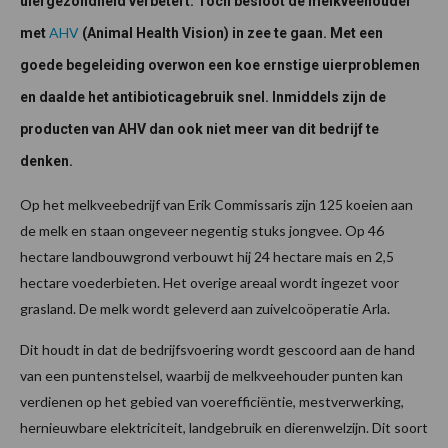
uiergezondheid verbetert. Toch besloot de melkveehouder
AHV
met
(Animal Health Vision) in zee te gaan. Met een
goede begeleiding overwon een koe ernstige uierproblemen
en daalde het antibioticagebruik snel. Inmiddels zijn de
producten van AHV dan ook niet meer van dit bedrijf te
denken.
Op het melkveebedrijf van Erik Commissaris zijn 125 koeien aan
de melk en staan ongeveer negentig stuks jongvee. Op 46
hectare landbouwgrond verbouwt hij 24 hectare mais en 2,5
hectare voederbieten. Het overige areaal wordt ingezet voor
grasland. De melk wordt geleverd aan zuivelcoöperatie Arla.
Dit houdt in dat de bedrijfsvoering wordt gescoord aan de hand
van een puntenstelsel, waarbij de melkveehouder punten kan
verdienen op het gebied van voerefficiëntie, mestverwerking,
hernieuwbare elektriciteit, landgebruik en dierenwelzijn. Dit soort