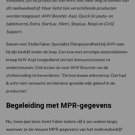
Inmiddels zijn de producten van AHV niet meer weg te denken van
dit melkveebedrijf. Maar liefst tien verschillende producten
worden toegepast: AHV Booster, Aspi, Quick (in pasta- en
tabletvorm), Extra, StartLac, Metri, StopLac, Respi en CirQ
Support.
Samen met Stella Faber, Specialist Diergezondheid bij AHV nam
hij zijn bedrijf onder de loep. Een koe met ernstige uierproblemen
kreeg AHV Aspi toegediend om het immuunsysteem te
ondersteunen. Ook kozen ze voor AHV Booster om de
stofwisseling te bevorderen. “De koe kwam erbovenop. Dat had
ik echt niet verwacht en hierdoor groeide mijn geloof in de
producten.”
Begeleiding met MPR-gegevens
Nu, twee jaar later, komt Faber iedere vijf à zes weken langs,
wanneer ze de nieuwe MPR-gegevens van het melkveebedrijf