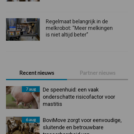
Regelmaat belangrijk in de
melkrobot: “Meer melkingen
is niet altijd beter”
Primaire
Recent nieuws
Partner nieuws
Sidebar
7 aug
De speenhuid: een vaak
onderschatte risicofactor voor
mastitis
6 aug
BoviMove zorgt voor eenvoudige,
sluitende en betrouwbare