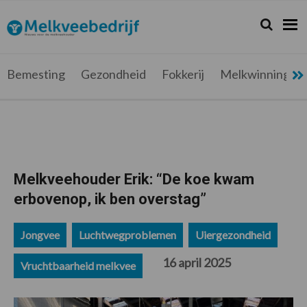
Spring
Door
Spring
Spring
naar
naar
naar
naar
Zoeken...
Zoek
Melkveebedrijf.be
Nieuws
de
de
de
de
hoofdnavigatie
hoofd
eerste
voettekst
voor
inhoud
sidebar
de
Bemesting
Gezondheid
Fokkerij
Melkwinning
melkveehouder
Melkveehouder Erik: “De koe kwam
erbovenop, ik ben overstag”
Jongvee
Luchtwegproblemen
Uiergezondheid
16 april 2025
Vruchtbaarheid melkvee