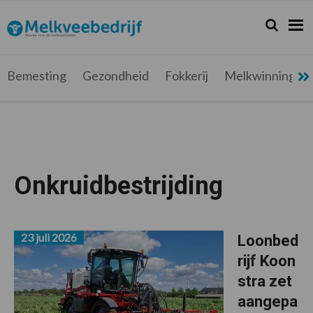
Spring
Door
Spring
naar
naar
naar
Zoeken...
Zoek
Melkveebedrijf.be
Nieuws
de
de
de
hoofdnavigatie
hoofd
voettekst
voor
inhoud
de
Bemesting
Gezondheid
Fokkerij
Melkwinning
melkveehouder
Onkruidbestrijding
23 juli 2026
Loonbed
rijf Koon
stra zet
aangepa