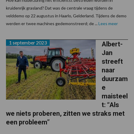
Hoe kan ridderzuring het efficiëntst bestreden worden in
kruidenrijk grasland? Dat was de centrale vraag tijdens de
velddemo op 22 augustus in Haarlo, Gelderland. Tijdens de demo
werden er twee machines gedemonstreerd; de ...
Lees meer
1 september 2023
Albert-
Jan
streeft
naar
duurzam
e
maisteel
t: “Als
we niets proberen, zitten we straks met
een probleem”