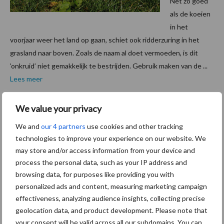
Net zo goed
als de koeien
in het
voorjaar weer het land op gaan, schiet ook ridderzuring in het
grasland naar boven. Zoals de naam al doet vermoeden, is dit
‘onkruid’ niet gemakkelijk te bestrijden. Gebruik maken van de ...
Lees meer
We value your privacy
16 januari 2024
Waarom
willen
We and
our 4 partners
use cookies and other tracking
technologies to improve your experience on our website. We
we geen
may store and/or access information from your device and
ridderzu
process the personal data, such as your IP address and
ring in
browsing data, for purposes like providing you with
kuil?
personalized ads and content, measuring marketing campaign
effectiveness, analyzing audience insights, collecting precise
Ridderzuring
geolocation data, and product development. Please note that
your consent will be valid across all our subdomains. You can
vermenigvuldi