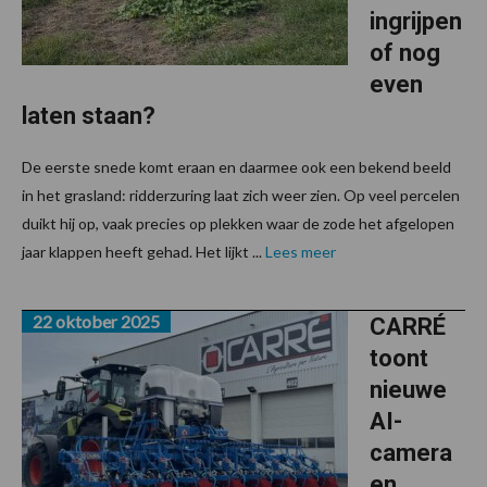
ingrijpen
of nog
even
laten staan?
De eerste snede komt eraan en daarmee ook een bekend beeld
in het grasland: ridderzuring laat zich weer zien. Op veel percelen
duikt hij op, vaak precies op plekken waar de zode het afgelopen
jaar klappen heeft gehad. Het lijkt ...
Lees meer
22 oktober 2025
CARRÉ
toont
nieuwe
AI-
camera
en