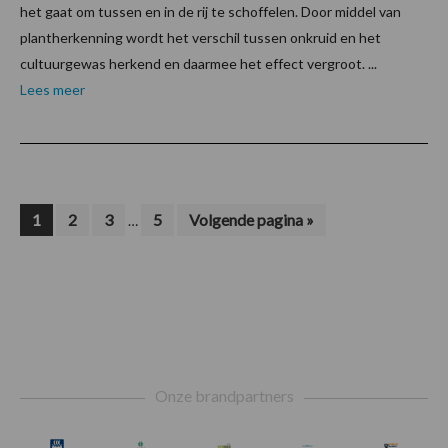
het gaat om tussen en in de rij te schoffelen. Door middel van
plantherkenning wordt het verschil tussen onkruid en het
cultuurgewas herkend en daarmee het effect vergroot. ...
Lees meer
Interim
Pagina
Pagina
Pagina
Pagina
Ga
1
2
3
5
Volgende pagina »
…
naar
pagina's
zijn
weggelaten
Footer
Onze brandpartners