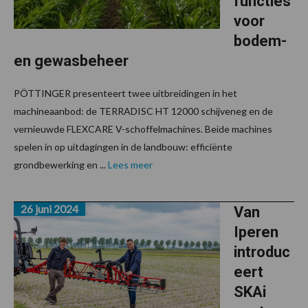
functies
voor
bodem-
en gewasbeheer
PÖTTINGER presenteert twee uitbreidingen in het
machineaanbod: de TERRADISC HT 12000 schijveneg en de
vernieuwde FLEXCARE V-schoffelmachines. Beide machines
spelen in op uitdagingen in de landbouw: efficiënte
grondbewerking en ...
Lees meer
26 juni 2024
Van
Iperen
introduc
eert
SKAi