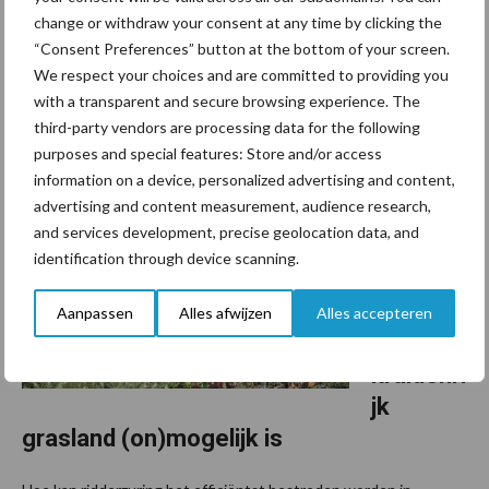
change or withdraw your consent at any time by clicking the
gt zich snel op grasland. Wanneer deze plant wordt ingekuild,
“Consent Preferences” button at the bottom of your screen.
heeft dat gevolgen voor de kwaliteit van kuil. Freddy Westrik is
We respect your choices and are committed to providing you
adviseur ruwvoer- en mineralenmanagement bij Agra-Matic uit
with a transparent and secure browsing experience. The
Ede. Hij stelt ...
Lees meer
third-party vendors are processing data for the following
purposes and special features: Store and/or access
4 september 2023
information on a device, personalized advertising and content,
Waarom
advertising and content measurement, audience research,
het
and services development, precise geolocation data, and
bestrijde
identification through device scanning.
n van
ridderzu
Aanpassen
Alles afwijzen
Alles accepteren
ring in
kruidenri
jk
grasland (on)mogelijk is