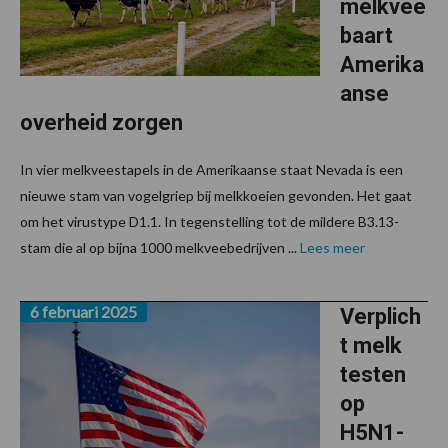
melkvee
baart
Amerika
anse
overheid zorgen
In vier melkveestapels in de Amerikaanse staat Nevada is een
nieuwe stam van vogelgriep bij melkkoeien gevonden. Het gaat
om het virustype D1.1. In tegenstelling tot de mildere B3.13-
stam die al op bijna 1000 melkveebedrijven ...
Lees meer
6 februari 2025
Verplich
t melk
testen
op
H5N1-