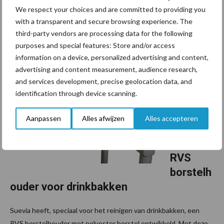
We respect your choices and are committed to providing you
zorgt ervoor dat zijn dieren niets tekort komen. Dat is ook terug
with a transparent and secure browsing experience. The
te zien in de huisvesting. Van de jongste kalveren tot de
third-party vendors are processing data for the following
melkgevende en droogstaande koeien, op elk deel ...
Lees meer
purposes and special features: Store and/or access
information on a device, personalized advertising and content,
23 oktober 2024
Verbete
advertising and content measurement, audience research,
and services development, precise geolocation data, and
rde
identification through device scanning.
hygiëne
en
Aanpassen
Alles afwijzen
Alles accepteren
werkge
mak met
RVS
borstelh
ouder voor drinkbakken
Suevia heeft, speciaal voor het reinigen van drinkbakken, een
RVS borstelhouder met polyester borstel ontwikkeld. Met deze