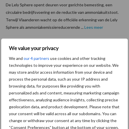
De Lely Sphere opent deuren voor gerichte bemesting, een
circulaire bedrijfsvoering en de reductie van ammoniakuitstoot.
Terwijl Vlaanderen wacht op de officiële erkenning van de Lely
Sphere als ammoniakemissiereducerende ...
Lees meer
24 oktober 2024
“Een
We value your privacy
investeri
We and
our 4 partners
use cookies and other tracking
ng in
technologies to improve your experience on our website. We
goed
may store and/or access information from your device and
process the personal data, such as your IP address and
ligcomf
browsing data, for purposes like providing you with
ort
personalized ads and content, measuring marketing campaign
betaalt
effectiveness, analyzing audience insights, collecting precise
zich
geolocation data, and product development. Please note that
altijd terug”
your consent will be valid across all our subdomains. You can
change or withdraw your consent at any time by clicking the
“Consent Preferences” button at the bottom of your screen.
Melkveehouder Rudolf Feitsma uit het Groningse Oldehove