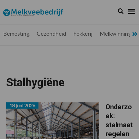
Spring
Door
Spring
naar
naar
naar
Zoeken...
Zoek
Melkveebedrijf.be
Nieuws
de
de
de
hoofdnavigatie
hoofd
voettekst
voor
inhoud
de
Bemesting
Gezondheid
Fokkerij
Melkwinning
melkveehouder
Stalhygiëne
18 juni 2026
Onderzo
ek:
stalmaat
regelen