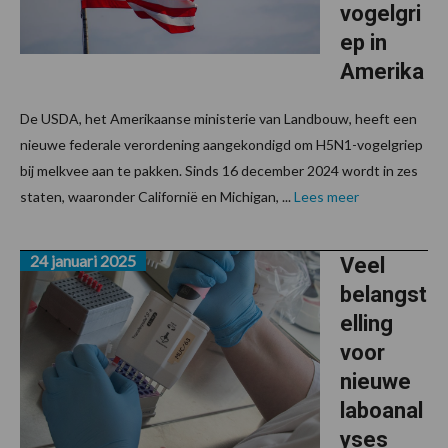
vogelgri
ep in
Amerika
De USDA, het Amerikaanse ministerie van Landbouw, heeft een
nieuwe federale verordening aangekondigd om H5N1-vogelgriep
bij melkvee aan te pakken. Sinds 16 december 2024 wordt in zes
staten, waaronder Californië en Michigan, ...
Lees meer
24 januari 2025
Veel
belangst
elling
voor
nieuwe
laboanal
yses