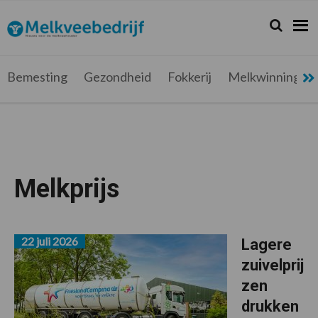
Spring
Door
Spring
naar
naar
naar
Zoeken...
Zoek
Melkveebedrijf.be
Nieuws
de
de
de
hoofdnavigatie
hoofd
voettekst
voor
inhoud
de
Bemesting
Gezondheid
Fokkerij
Melkwinning
melkveehouder
Melkprijs
22 juli 2026
Lagere
zuivelprij
zen
drukken