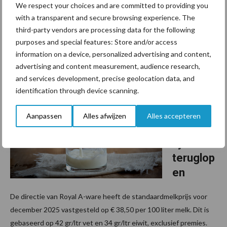
We respect your choices and are committed to providing you
De Raad van Bestuur van Milcobel heeft beslist dat Milcobel voor
with a transparent and secure browsing experience. The
de lopende leveringen van de maand december 2025 een
third-party vendors are processing data for the following
standaard melkprijs zal hanteren van 35,00 EUR/100 liter, een
purposes and special features: Store and/or access
daling met 2,00 EUR/100 liter ten opzichte van ...
Lees meer
information on a device, personalized advertising and content,
advertising and content measurement, audience research,
and services development, precise geolocation data, and
2 december 2025
A-ware
identification through device scanning.
ziet
decemb
Aanpassen
Alles afwijzen
Alles accepteren
ermelkp
rijs licht
teruglop
en
De directie van Royal A-ware heeft de standaardmelkprijs voor
december 2025 vastgesteld op € 38,50 per 100 liter melk. Dit is
gebaseerd op 42 gr/ltr vet en 34 gr/ltr eiwit, exclusief premies.