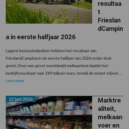
resultaa
t
Frieslan
dCampin
a in eerste halfjaar 2026
Lagere basiszuivelprijzen hebben het resultaat van
FrieslandCampina in de eerste halfjaar van 2026 onder druk
gezet. Door een groot wereldwijd melkaanbod daalde het
bedrijfsresultaat naar 269 miljoen euro, terwijl de omzet vrijwel ...
Lees meer
12 juni 2026
Marktre
aliteit,
melkaan
voer en