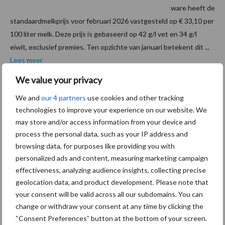
ware heeft de
standaardmelkprijs voor februari 2026 vastgesteld op € 33,10 per
100 liter melk. Deze prijs is gebaseerd op 42 g/l vet en 34 g/l
eiwit, exclusief premies. Ten opzichte van januari betekent dit ...
Lees meer
We value your privacy
18 december 2025
Melkprij
We and
our 4 partners
use cookies and other tracking
s
technologies to improve your experience on our website. We
may store and/or access information from your device and
Milcobel
process the personal data, such as your IP address and
decemb
browsing data, for purposes like providing you with
er
personalized ads and content, measuring marketing campaign
verder
effectiveness, analyzing audience insights, collecting precise
omlaag
geolocation data, and product development. Please note that
your consent will be valid across all our subdomains. You can
door de
change or withdraw your consent at any time by clicking the
druk in de markt
“Consent Preferences” button at the bottom of your screen.