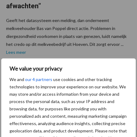
afwachten”
Geeft het datasysteem een melding, dan onderneemt
melkveehouder Bas van Poppel direct actie. Problemen in
diergezondheid voorkomen in plaats van genezen, luidt namelijk
het credo op dit melkveebedrijf uit Hoeven. Dit zorgt ervoor ...
Lees meer
We value your privacy
10 maart 2026
Mortella
We and
our 4 partners
use cookies and other tracking
ro krijgt
technologies to improve your experience on our website. We
de volle
may store and/or access information from your device and
laag met
process the personal data, such as your IP address and
sproeien
browsing data, for purposes like providing you with
personalized ads and content, measuring marketing campaign
de
effectiveness, analyzing audience insights, collecting precise
klauwma
geolocation data, and product development. Please note that
t