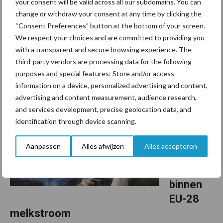
your consent will be valid across all our subdomains. You can
change or withdraw your consent at any time by clicking the
Mortellaro onder controle houden zonder dat het extra werk
“Consent Preferences” button at the bottom of your screen.
kost. Dat is de wens van menig melkveehouder. Een
We respect your choices and are committed to providing you
desinfectiemat kan uitkomst bieden, maar je wilt ook zeker weten
with a transparent and secure browsing experience. The
dat de klauw goed met desinfectievloeistof wordt ...
Lees meer
third-party vendors are processing data for the following
purposes and special features: Store and/or access
information on a device, personalized advertising and content,
24 februari 2026
Van onze
advertising and content measurement, audience research,
partner
Speerstra
and services development, precise geolocation data, and
Feed
identification through device scanning.
Ingredients
Bestend
Aanpassen
Alles afwijzen
Alles accepteren
ige
vetbron
binnen
EU-28
melkstroom