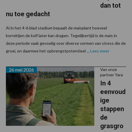
dan tot
nu toe gedacht
Al in het 4-6 blad stadium bepaalt de maisplant hoeveel
korrelrijen de kolf later kan dragen. Tegelijkertijd is de mais in
deze periode vaak gevoelig voor diverse vormen van stress die de
groei, en daarmee het opbrengstpotentieel ...
Lees meer
26 mei 2026
Van onze
partner Yara
In 4
eenvoud
ige
stappen
de
grasgro