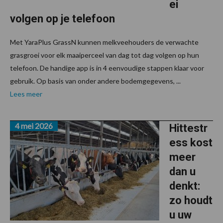
ei
volgen op je telefoon
Met YaraPlus GrassN kunnen melkveehouders de verwachte
grasgroei voor elk maaiperceel van dag tot dag volgen op hun
telefoon. De handige app is in 4 eenvoudige stappen klaar voor
gebruik. Op basis van onder andere bodemgegevens, ...
Lees meer
4 mei 2026
Hittestr
ess kost
meer
dan u
denkt:
zo houdt
u uw