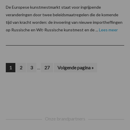
De Europese kunstmestmarkt staat voor ingrijpende
veranderingen door twee beleidsmaatregelen die de komende
tijd van kracht worden: de invoering van nieuwe importheffingen
op Russische en Wit-Russische kunstmest en de ...
Lees meer
Interim
Pagina
Pagina
Pagina
Pagina
Ga
1
2
3
27
Volgende pagina »
…
naar
pagina's
zijn
weggelaten
Footer
Onze brandpartners