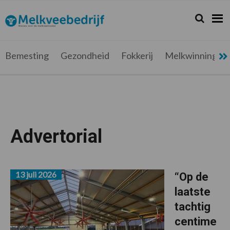
Spring
Door
Spring
naar
naar
naar
Zoeken...
Zoek
Melkveebedrijf.be
Nieuws
de
de
de
hoofdnavigatie
hoofd
voettekst
voor
inhoud
de
Bemesting
Gezondheid
Fokkerij
Melkwinning
melkveehouder
Advertorial
13 juli 2026
“Op de
laatste
tachtig
centime