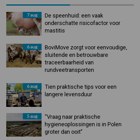
Sidebar
7 aug
De speenhuid: een vaak
onderschatte risicofactor voor
mastitis
6 aug
BoviMove zorgt voor eenvoudige,
sluitende en betrouwbare
traceerbaarheid van
rundveetransporten
6 aug
Tien praktische tips voor een
langere levensduur
5 aug
“Vraag naar praktische
hygieneoplossingen is in Polen
groter dan ooit”