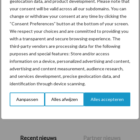
geolocation data, and product development. Please note that
nieuwe Spido
your consent will be valid across all our subdomains. You can
sleepvoetbemester op de
change or withdraw your consent at any time by clicking the
Agritechnica 2025
“Consent Preferences” button at the bottom of your screen.
We respect your choices and are committed to providing you
with a transparent and secure browsing experience. The
Van onze partner De Heus
third-party vendors are processing data for the following
VIDEO | Bemesten van het
purposes and special features: Store and/or access
land met een
information on a device, personalized advertising and content,
sleepslangbemester
advertising and content measurement, audience research,
and services development, precise geolocation data, and
Dubbeldoelbemester voor
identification through device scanning.
zowel tank als
sleepslangsysteem
Aanpassen
Alles afwijzen
Alles accepteren
Primaire
Recent nieuws
Partner nieuws