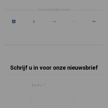
Footer
Onze brandpartners
Schrijf u in voor onze nieuwsbrief
5 + 9 =
*