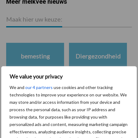
Meer melkvee nieuws
Maak hier uw keuze:
bemesting
Diergezondheid
We value your privacy
We and
our 4 partners
use cookies and other tracking
Toon meer
technologies to improve your experience on our website. We
may store and/or access information from your device and
process the personal data, such as your IP address and
browsing data, for purposes like providing you with
Gerelateerde artikelen sleepvoet
personalized ads and content, measuring marketing campaign
effectiveness, analyzing audience insights, collecting precise
Schouten Machines toont