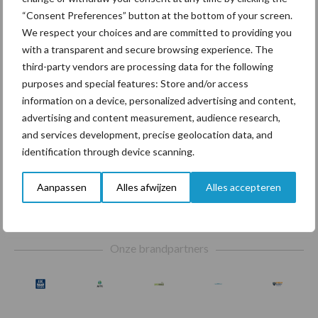
tank als
“Consent Preferences” button at the bottom of your screen.
sleepsla
We respect your choices and are committed to providing you
ngsyste
with a transparent and secure browsing experience. The
em
third-party vendors are processing data for the following
purposes and special features: Store and/or access
De vraag naar lichtgewicht bemesters, die zowel achter een tank
information on a device, personalized advertising and content,
als in combinatie met een sleepslangsysteem kan, stijgt. Bomech
advertising and content measurement, audience research,
BV introduceert daarom nu een sleepslangframe waarmee de
and services development, precise geolocation data, and
identification through device scanning.
Bomech UP een dubbeldoel bemester ...
Lees meer
Aanpassen
Alles afwijzen
Alles accepteren
Footer
Onze brandpartners