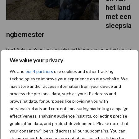
het land
met een
sleepsla
ngbemester
Gert Anker is Rundvee specialist bij De Heus en houdt zich bezig
met de meststoffen, de voeding van gras- en maailand. De
We value your privacy
belangrijkste voeding is drijfmest. Gert vertelt in de vlog de
We and
our 4 partners
use cookies and other tracking
belangrijkste voordelen van het gebruik van ...
Lees meer
technologies to improve your experience on our website. We
may store and/or access information from your device and
23 februari 2022
process the personal data, such as your IP address and
Dubbeld
browsing data, for purposes like providing you with
oelbeme
personalized ads and content, measuring marketing campaign
ster
effectiveness, analyzing audience insights, collecting precise
voor
geolocation data, and product development. Please note that
zowel
your consent will be valid across all our subdomains. You can
change or withdraw your consent at any time by clicking the