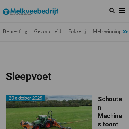
Spring
Door
Spring
naar
naar
naar
Zoeken...
Zoek
Melkveebedrijf.be
Nieuws
de
de
de
hoofdnavigatie
hoofd
voettekst
voor
inhoud
de
Bemesting
Gezondheid
Fokkerij
Melkwinning
melkveehouder
Sleepvoet
20 oktober 2025
Schoute
n
Machine
s toont