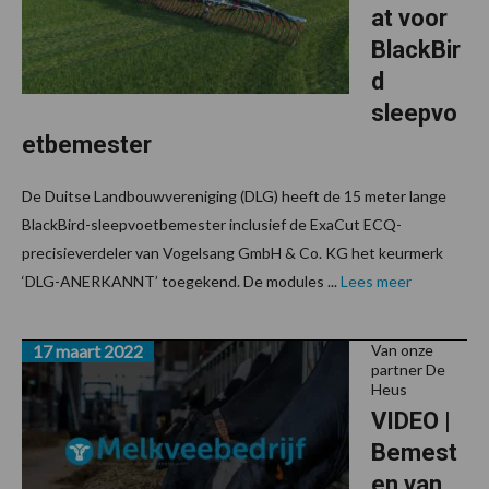
at voor
BlackBir
d
sleepvo
etbemester
De Duitse Landbouwvereniging (DLG) heeft de 15 meter lange
BlackBird-sleepvoetbemester inclusief de ExaCut ECQ-
precisieverdeler van Vogelsang GmbH & Co. KG het keurmerk
‘DLG-ANERKANNT’ toegekend. De modules ...
Lees meer
17 maart 2022
Van onze
partner De
Heus
VIDEO |
Bemest
en van