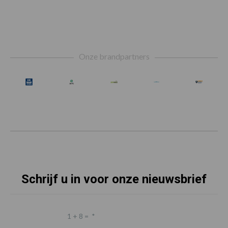
Footer
Onze brandpartners
Schrijf u in voor onze nieuwsbrief
1 + 8 =
*