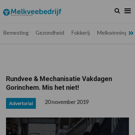
Spring
Door
Spring
Spring
naar
naar
naar
naar
Zoeken...
Zoek
Melkveebedrijf.be
Nieuws
de
de
de
de
hoofdnavigatie
hoofd
eerste
voettekst
voor
inhoud
sidebar
de
Bemesting
Gezondheid
Fokkerij
Melkwinning
melkveehouder
Rundvee & Mechanisatie Vakdagen
Gorinchem. Mis het niet!
20 november 2019
Advertorial