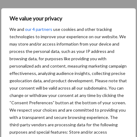
Primaire
Recent nieuws
Partner nieuws
We value your privacy
Sidebar
6 aug
BoviMove zorgt voor eenvoudige,
We and
our 4 partners
use cookies and other tracking
sluitende en betrouwbare
technologies to improve your experience on our website. We
traceerbaarheid van
may store and/or access information from your device and
rundveetransporten
process the personal data, such as your IP address and
browsing data, for purposes like providing you with
personalized ads and content, measuring marketing campaign
6 aug
Tien praktische tips voor een
effectiveness, analyzing audience insights, collecting precise
langere levensduur
geolocation data, and product development. Please note that
your consent will be valid across all our subdomains. You can
change or withdraw your consent at any time by clicking the
5 aug
“Vraag naar praktische
“Consent Preferences” button at the bottom of your screen.
hygieneoplossingen is in Polen
We respect your choices and are committed to providing you
groter dan ooit”
with a transparent and secure browsing experience. The
third-party vendors are processing data for the following
5 aug
Drie Franse bedrijven over de grens
purposes and special features: Store and/or access
van 14.000 kilogram melk