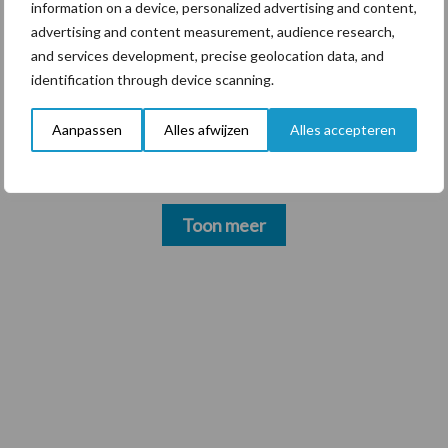
information on a device, personalized advertising and content,
advertising and content measurement, audience research,
and services development, precise geolocation data, and
4 aug
Provincie Antwerpen breidt
identification through device scanning.
onttrekkingsverbod uit: geen water
meer oppompen uit onbevaarbare
Aanpassen
Alles afwijzen
Alles accepteren
waterlopen
Toon meer