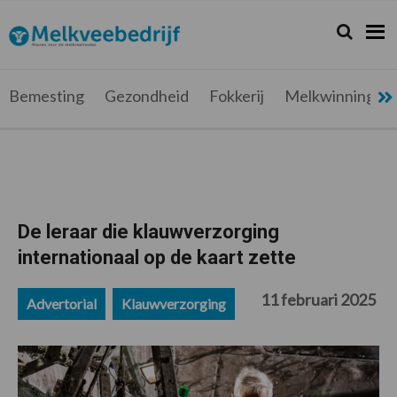
Spring
Door
Spring
Spring
naar
naar
naar
naar
Zoeken...
Zoek
Melkveebedrijf.be
Nieuws
de
de
de
de
hoofdnavigatie
hoofd
eerste
voettekst
voor
inhoud
sidebar
de
Bemesting
Gezondheid
Fokkerij
Melkwinning
melkveehouder
De leraar die klauwverzorging
internationaal op de kaart zette
11 februari 2025
Advertorial
Klauwverzorging