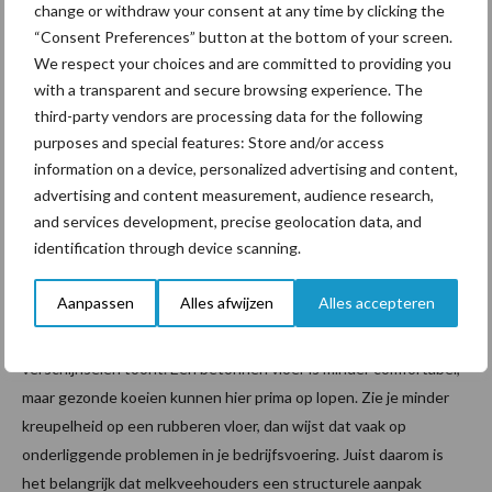
gezondheid van de koeien. “Het ligt dus niet enkel aan een
change or withdraw your consent at any time by clicking the
“Consent Preferences” button at the bottom of your screen.
product of behandeling, maar aan het totaalplaatje,” benadrukt
We respect your choices and are committed to providing you
Kloosterman. “Verzwakte koeien hebben simpelweg minder kans
with a transparent and secure browsing experience. The
op genezing. Het middel moet ondersteunen, maar de koe moet
third-party vendors are processing data for the following
ook sterk genoeg zijn om te herstellen.
purposes and special features: Store and/or access
information on a device, personalized advertising and content,
Vloeren spelen bijvoorbeeld een belangrijke rol in het managen
advertising and content measurement, audience research,
van klauwgezondheid. Steeds meer koeien brengen
and services development, precise geolocation data, and
tegenwoordig hun tijd door op rubberen vloeren. “Dat is
identification through device scanning.
comfortabeler, maar het brengt ook nieuwe uitdagingen met zich
mee,” legt Kloosterman uit. “Rubberen vloeren zorgen ervoor dat
Aanpassen
Alles afwijzen
Alles accepteren
klauwen vaak te lang doorgroeien. Bovendien lopen koeien hier
langer door op een kreupele klauw omdat de koe geen zichtbare
verschijnselen toont. Een betonnen vloer is minder comfortabel,
maar gezonde koeien kunnen hier prima op lopen. Zie je minder
kreupelheid op een rubberen vloer, dan wijst dat vaak op
onderliggende problemen in je bedrijfsvoering. Juist daarom is
het belangrijk dat melkveehouders een structurele aanpak