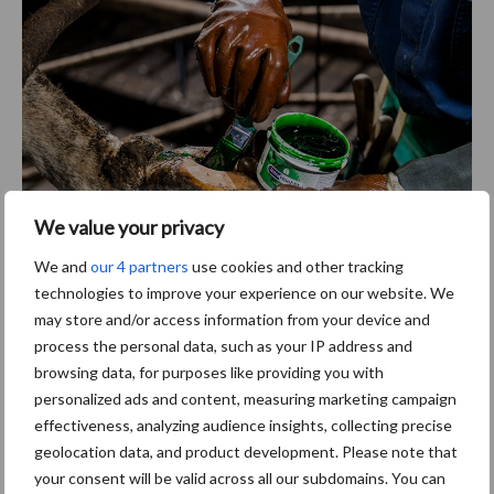
We value your privacy
We and
our 4 partners
use cookies and other tracking
technologies to improve your experience on our website. We
De Intra Hoof-Fit Gel wordt toegepast voor een effectieve,
may store and/or access information from your device and
antibiotica vrije verzorging en bescherming van klauwen.
process the personal data, such as your IP address and
browsing data, for purposes like providing you with
personalized ads and content, measuring marketing campaign
Preventieve zorg
effectiveness, analyzing audience insights, collecting precise
geolocation data, and product development. Please note that
Goede klauwverzorging begint bij een sterke algehele
your consent will be valid across all our subdomains. You can