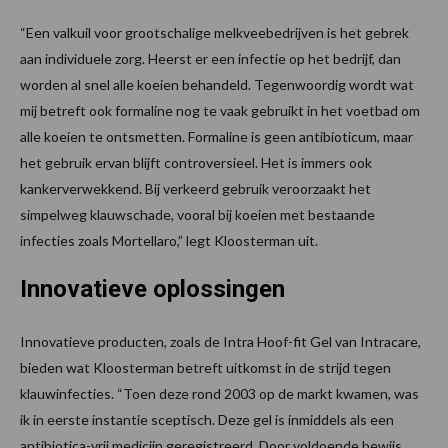
“Een valkuil voor grootschalige melkveebedrijven is het gebrek
aan individuele zorg. Heerst er een infectie op het bedrijf, dan
worden al snel alle koeien behandeld. Tegenwoordig wordt wat
mij betreft ook formaline nog te vaak gebruikt in het voetbad om
alle koeien te ontsmetten. Formaline is geen antibioticum, maar
het gebruik ervan blijft controversieel. Het is immers ook
kankerverwekkend. Bij verkeerd gebruik veroorzaakt het
simpelweg klauwschade, vooral bij koeien met bestaande
infecties zoals Mortellaro,” legt Kloosterman uit.
Innovatieve oplossingen
Innovatieve producten, zoals de Intra Hoof-fit Gel van Intracare,
bieden wat Kloosterman betreft uitkomst in de strijd tegen
klauwinfecties. “Toen deze rond 2003 op de markt kwamen, was
ik in eerste instantie sceptisch. Deze gel is inmiddels als een
antibiotica-vrij medicijn geregistreerd. Door voldoende bewijs