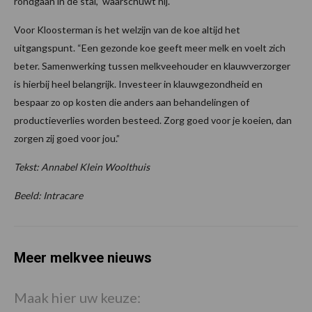
rondgaan in de stal,” waarschuwt hij.
Voor Kloosterman is het welzijn van de koe altijd het
uitgangspunt. “Een gezonde koe geeft meer melk en voelt zich
beter. Samenwerking tussen melkveehouder en klauwverzorger
is hierbij heel belangrijk. Investeer in klauwgezondheid en
bespaar zo op kosten die anders aan behandelingen of
productieverlies worden besteed. Zorg goed voor je koeien, dan
zorgen zij goed voor jou.”
Tekst: Annabel Klein Woolthuis
Beeld: Intracare
Meer melkvee nieuws
Maak hier uw keuze: