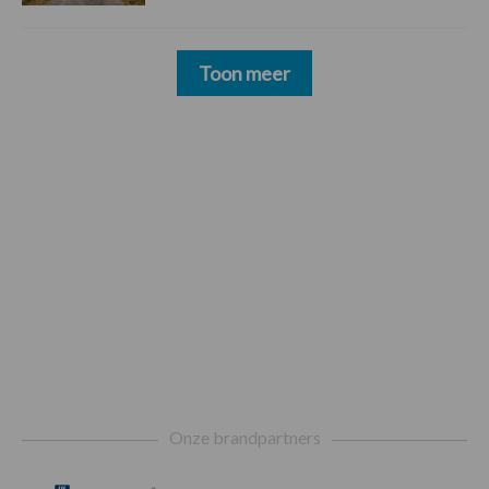
Toon meer
Footer
Onze brandpartners