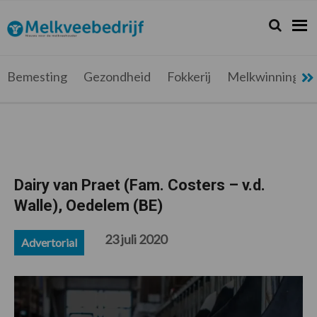
Spring
Door
Spring
Spring
naar
naar
naar
naar
Zoeken...
Zoek
Melkveebedrijf.be
Nieuws
de
de
de
de
hoofdnavigatie
hoofd
eerste
voettekst
voor
inhoud
sidebar
de
Bemesting
Gezondheid
Fokkerij
Melkwinning
melkveehouder
Dairy van Praet (Fam. Costers – v.d.
Walle), Oedelem (BE)
23 juli 2020
Advertorial