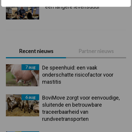
Tien praktische tips voor
een langere levensduur
Primaire
Recent nieuws
Partner nieuws
Sidebar
7 aug
De speenhuid: een vaak
onderschatte risicofactor voor
mastitis
6 aug
BoviMove zorgt voor eenvoudige,
sluitende en betrouwbare
traceerbaarheid van
rundveetransporten