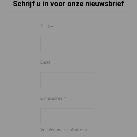
Schrijf u in voor onze nieuwsbrief
9 + 6 =
*
Email
E-mailadres
*
Vul hier uw e-mailadres in