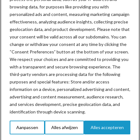
Toon meer
browsing data, for purposes like providing you with
personalized ads and content, measuring marketing campaign
effectiveness, analyzing audience insights, collecting precise
geolocation data, and product development. Please note that
Gerelateerde artikelen
your consent will be valid across all our subdomains. You can
change or withdraw your consent at any time by clicking the
De speenhuid: een vaak
“Consent Preferences” button at the bottom of your screen.
onderschatte risicofactor
We respect your choices and are committed to providing you
voor mastitis
with a transparent and secure browsing experience. The
third-party vendors are processing data for the following
purposes and special features: Store and/or access
information on a device, personalized advertising and content,
BoviMove zorgt voor
advertising and content measurement, audience research,
eenvoudige, sluitende en
and services development, precise geolocation data, and
betrouwbare
traceerbaarheid van
identification through device scanning.
rundveetransporten
Aanpassen
Alles afwijzen
Alles accepteren