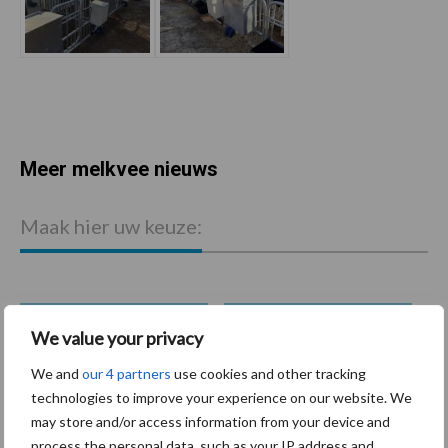
Meer melkvee nieuws
Maak hier uw keuze:
We value your privacy
bemesting
Diergezondheid
We and
our 4 partners
use cookies and other tracking
technologies to improve your experience on our website. We
may store and/or access information from your device and
process the personal data, such as your IP address and