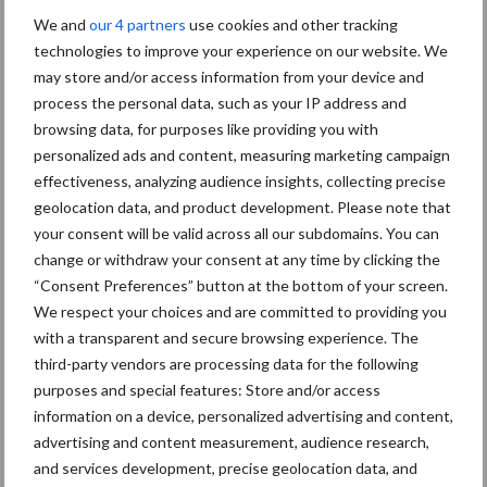
We and
our 4 partners
use cookies and other tracking
technologies to improve your experience on our website. We
may store and/or access information from your device and
bemesting
Diergezondheid
process the personal data, such as your IP address and
browsing data, for purposes like providing you with
personalized ads and content, measuring marketing campaign
effectiveness, analyzing audience insights, collecting precise
geolocation data, and product development. Please note that
Toon meer
your consent will be valid across all our subdomains. You can
change or withdraw your consent at any time by clicking the
“Consent Preferences” button at the bottom of your screen.
We respect your choices and are committed to providing you
Gerelateerde artikelen wetgeving
with a transparent and secure browsing experience. The
third-party vendors are processing data for the following
VLM start met behandeling
purposes and special features: Store and/or access
bezwaarschriften NER en
information on a device, personalized advertising and content,
roept op om ontbrekende
advertising and content measurement, audience research,
bewijsstukken binnen 15
and services development, precise geolocation data, and
dagen te bezorgen