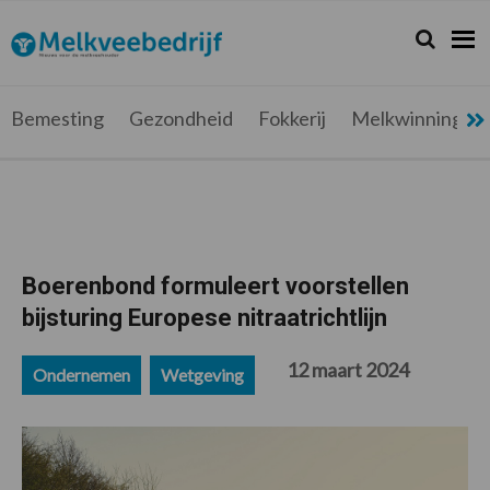
Spring
Door
Spring
Spring
naar
naar
naar
naar
Zoeken...
Zoek
Melkveebedrijf.be
Nieuws
de
de
de
de
hoofdnavigatie
hoofd
eerste
voettekst
voor
inhoud
sidebar
de
Bemesting
Gezondheid
Fokkerij
Melkwinning
melkveehouder
Boerenbond formuleert voorstellen
bijsturing Europese nitraatrichtlijn
12 maart 2024
Ondernemen
Wetgeving