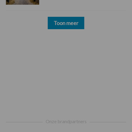
Toon meer
Footer
Onze brandpartners