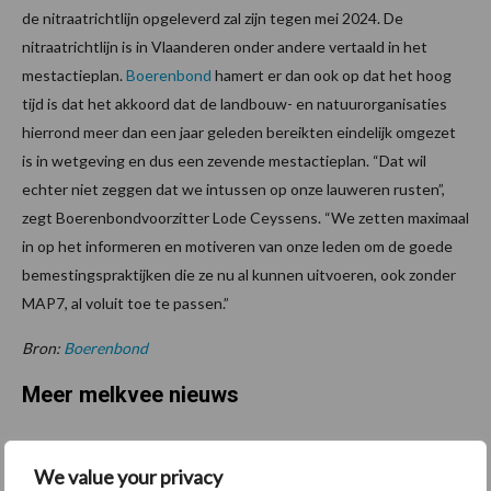
de nitraatrichtlijn opgeleverd zal zijn tegen mei 2024. De
nitraatrichtlijn is in Vlaanderen onder andere vertaald in het
mestactieplan.
Boerenbond
hamert er dan ook op dat het hoog
tijd is dat het akkoord dat de landbouw- en natuurorganisaties
hierrond meer dan een jaar geleden bereikten eindelijk omgezet
is in wetgeving en dus een zevende mestactieplan. “Dat wil
echter niet zeggen dat we intussen op onze lauweren rusten”,
zegt Boerenbondvoorzitter Lode Ceyssens. “We zetten maximaal
in op het informeren en motiveren van onze leden om de goede
bemestingspraktijken die ze nu al kunnen uitvoeren, ook zonder
MAP7, al voluit toe te passen.”
Bron:
Boerenbond
Meer melkvee nieuws
Maak hier uw keuze:
We value your privacy