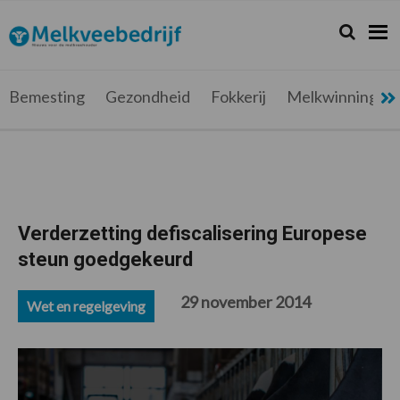
Spring
Door
Spring
Spring
naar
naar
naar
naar
Zoeken...
Zoek
Melkveebedrijf.be
Nieuws
de
de
de
de
hoofdnavigatie
hoofd
eerste
voettekst
voor
inhoud
sidebar
de
Bemesting
Gezondheid
Fokkerij
Melkwinning
melkveehouder
Verderzetting defiscalisering Europese
steun goedgekeurd
29 november 2014
Wet en regelgeving