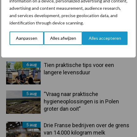
information on a device, personalized advertising and content,
Primaire
advertising and content measurement, audience research,
Recent nieuws
Partner nieuws
and services development, precise geolocation data, and
Sidebar
identification through device scanning.
6 aug
BoviMove zorgt voor eenvoudige,
sluitende en betrouwbare
Aanpassen
Alles afwijzen
Alles accepteren
traceerbaarheid van
rundveetransporten
6 aug
Tien praktische tips voor een
langere levensduur
5 aug
“Vraag naar praktische
hygieneoplossingen is in Polen
groter dan ooit”
5 aug
Drie Franse bedrijven over de grens
van 14.000 kilogram melk