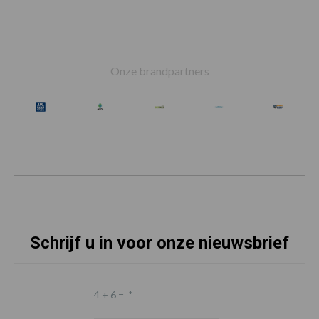
Footer
Onze brandpartners
Schrijf u in voor onze nieuwsbrief
4 + 6 =
*