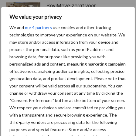
BoviMove zorgt voor
eenvoudige, sluitende en
We value your privacy
betrouwbare
traceerbaarheid van
We and
our 4 partners
use cookies and other tracking
rundveetransporten
technologies to improve your experience on our website. We
may store and/or access information from your device and
process the personal data, such as your IP address and
Tien praktische tips voor
browsing data, for purposes like providing you with
een langere levensduur
personalized ads and content, measuring marketing campaign
effectiveness, analyzing audience insights, collecting precise
geolocation data, and product development. Please note that
your consent will be valid across all our subdomains. You can
“Vraag naar praktische
change or withdraw your consent at any time by clicking the
hygieneoplossingen is in
“Consent Preferences” button at the bottom of your screen.
Polen groter dan ooit”
We respect your choices and are committed to providing you
with a transparent and secure browsing experience. The
third-party vendors are processing data for the following
purposes and special features: Store and/or access