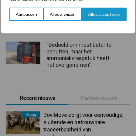
Onderzoek: kruidenrijk
grasland levert meer
Aanpassen
Alles afwijzen
Alles accepteren
opbrengst met minder
stikstof
“Bedoeld om mest beter te
benutten, maar het
ammoniakvraagstuk heeft
het overgenomen”
Primaire
Recent nieuws
Partner nieuws
Sidebar
6 aug
BoviMove zorgt voor eenvoudige,
sluitende en betrouwbare
traceerbaarheid van