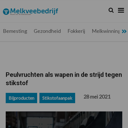
Spring
Door
Spring
Spring
naar
naar
naar
naar
Zoeken...
Zoek
Melkveebedrijf.be
Nieuws
de
de
de
de
hoofdnavigatie
hoofd
eerste
voettekst
voor
inhoud
sidebar
de
Bemesting
Gezondheid
Fokkerij
Melkwinning
melkveehouder
Peulvruchten als wapen in de strijd tegen
stikstof
28 mei 2021
Bijproducten
Stikstofaanpak