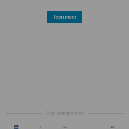
Toon meer
Footer
Onze brandpartners