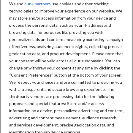
We and
our 4 partners
use cookies and other tracking
bemesting
Diergezondheid
technologies to improve your experience on our website. We
may store and/or access information from your device and
process the personal data, such as your IP address and
browsing data, for purposes like providing you with
personalized ads and content, measuring marketing campaign
effectiveness, analyzing audience insights, collecting precise
Toon meer
geolocation data, and product development. Please note that
your consent will be valid across all our subdomains. You can
change or withdraw your consent at any time by clicking the
Gerelateerde artikelen
“Consent Preferences” button at the bottom of your screen.
stikstofaanpak
We respect your choices and are committed to providing you
with a transparent and secure browsing experience. The
third-party vendors are processing data for the following
Denemarken kiest voor
purposes and special features: Store and/or access
nieuwe stikstofaanpak
information on a device, personalized advertising and content,
advertising and content measurement, audience research,
and services development, precise geolocation data, and
identification through device scanning.