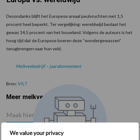
Desondanks blijft het Europese areaal peulvruchten met 1,5
procent heel beperkt. Ter vergelijking: wereldwijd beslaat het
gewas 14,5 procent van het bouwland. Volgens de auteurs is het
hoog tijd dat de Europese boeren deze “wondergewassen”
terugbrengen naar hun veld.
Melkveebedrijf – jaarabonnement
Bron:
VILT
Meer melkvee nieuws
Maak hier uw keuze:
We value your privacy