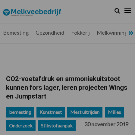
Spring
Door
Spring
Spring
naar
naar
naar
naar
Zoeken...
Zoek
Melkveebedrijf.be
Nieuws
de
de
de
de
hoofdnavigatie
hoofd
eerste
voettekst
voor
inhoud
sidebar
de
Bemesting
Gezondheid
Fokkerij
Melkwinning
melkveehouder
CO2-voetafdruk en ammoniakuitstoot
kunnen fors lager, leren projecten Wings
en Jumpstart
bemesting
Kunstmest
Mest uitrijden
Milieu
30 november 2019
Onderzoek
Stikstofaanpak