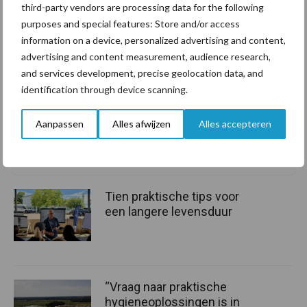
third-party vendors are processing data for the following
purposes and special features: Store and/or access
information on a device, personalized advertising and content,
Gerelateerde artikelen
advertising and content measurement, audience research,
and services development, precise geolocation data, and
BoviMove zorgt voor
identification through device scanning.
eenvoudige, sluitende en
betrouwbare
Aanpassen
Alles afwijzen
Alles accepteren
traceerbaarheid van
rundveetransporten
Tien praktische tips voor
een langere levensduur
“Vraag naar praktische
hygieneoplossingen is in