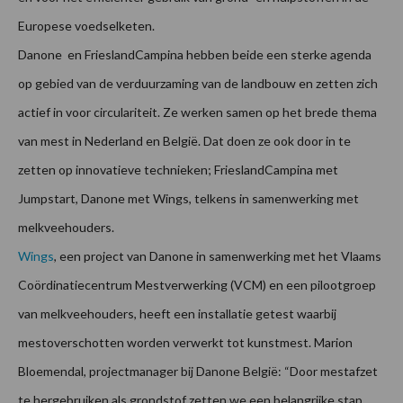
Europese voedselketen.
Danone en FrieslandCampina hebben beide een sterke agenda
op gebied van de verduurzaming van de landbouw en zetten zich
actief in voor circulariteit. Ze werken samen op het brede thema
van mest in Nederland en België. Dat doen ze ook door in te
zetten op innovatieve technieken; FrieslandCampina met
Jumpstart, Danone met Wings, telkens in samenwerking met
melkveehouders.
Wings
, een project van Danone in samenwerking met het Vlaams
Coördinatiecentrum Mestverwerking (VCM) en een pilootgroep
van melkveehouders, heeft een installatie getest waarbij
mestoverschotten worden verwerkt tot kunstmest. Marion
Bloemendal, projectmanager bij Danone België: “Door mestafzet
te hergebruiken als grondstof zetten we een belangrijke stap