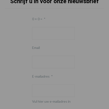
Schrijf u in voor onze nieuwsbrief
0 + 0 =
*
Email
E-mailadres
*
Vul hier uw e-mailadres in