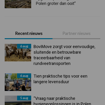
Polen groter dan ooit”
Primaire
Recent nieuws
Partner nieuws
Sidebar
6 aug
BoviMove zorgt voor eenvoudige,
sluitende en betrouwbare
traceerbaarheid van
rundveetransporten
6 aug
Tien praktische tips voor een
langere levensduur
5 aug
“Vraag naar praktische
hygieneoplossingen is in Polen