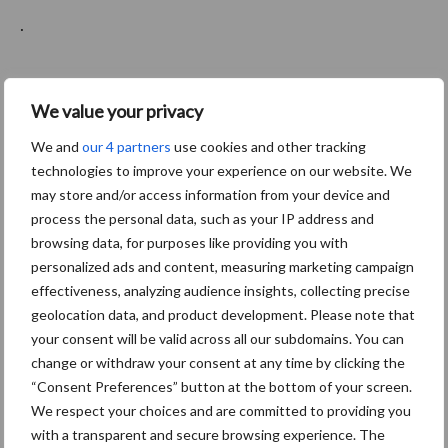
·
We value your privacy
Meer melkvee nieuws
We and
our 4 partners
use cookies and other tracking
technologies to improve your experience on our website. We
Maak hier uw keuze:
may store and/or access information from your device and
process the personal data, such as your IP address and
browsing data, for purposes like providing you with
personalized ads and content, measuring marketing campaign
effectiveness, analyzing audience insights, collecting precise
bemesting
Diergezondheid
geolocation data, and product development. Please note that
your consent will be valid across all our subdomains. You can
change or withdraw your consent at any time by clicking the
“Consent Preferences” button at the bottom of your screen.
We respect your choices and are committed to providing you
with a transparent and secure browsing experience. The
Toon meer