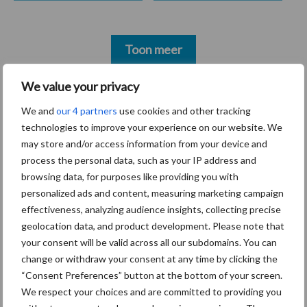
Toon meer
We value your privacy
Gerelateerde artikelen boerenprotest
We and
our 4 partners
use cookies and other tracking
technologies to improve your experience on our website. We
Europese boerenprotesten
may store and/or access information from your device and
onder de loep
process the personal data, such as your IP address and
browsing data, for purposes like providing you with
personalized ads and content, measuring marketing campaign
effectiveness, analyzing audience insights, collecting precise
geolocation data, and product development. Please note that
Franse boeren niet mals
your consent will be valid across all our subdomains. You can
voor milieupolitie
change or withdraw your consent at any time by clicking the
“Consent Preferences” button at the bottom of your screen.
We respect your choices and are committed to providing you