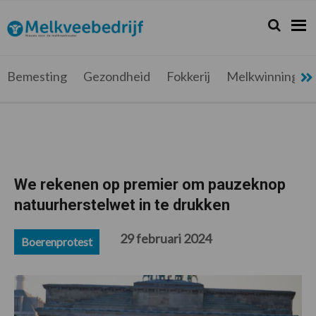
Spring
Door
Spring
Spring
naar
naar
naar
naar
Zoeken...
Zoek
Melkveebedrijf.be
Nieuws
de
de
de
de
hoofdnavigatie
hoofd
eerste
voettekst
voor
inhoud
sidebar
de
Bemesting
Gezondheid
Fokkerij
Melkwinning
melkveehouder
We rekenen op premier om pauzeknop
natuurherstelwet in te drukken
29 februari 2024
Boerenprotest