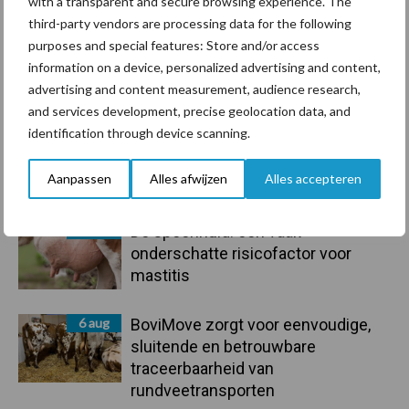
with a transparent and secure browsing experience. The
Boerenprotesten in Europa
third-party vendors are processing data for the following
onder de loep
purposes and special features: Store and/or access
information on a device, personalized advertising and content,
advertising and content measurement, audience research,
and services development, precise geolocation data, and
identification through device scanning.
Primaire
Recent nieuws
Partner nieuws
Aanpassen
Alles afwijzen
Alles accepteren
Sidebar
7 aug
De speenhuid: een vaak
onderschatte risicofactor voor
mastitis
6 aug
BoviMove zorgt voor eenvoudige,
sluitende en betrouwbare
traceerbaarheid van
rundveetransporten