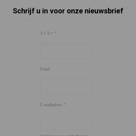
Schrijf u in voor onze nieuwsbrief
3 + 3 =
*
Email
E-mailadres
*
Vul hier uw e-mailadres in