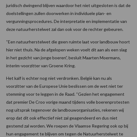
juridisch dwingend blijven waardoor het niet uitgesloten is dat de
doelstellingen zullen doorwerken in individuele plan- en
vergunningsprocedures. De interpretatie en implementatie van
deze natuurherstelwet zal dan ook voor de rechter gebeuren.
“Een natuurherstelwet die geen ruimte laat voor landbouw hoort
hier niet thuis. Na de afgelopen weken voelt dit aan als een slag
in het gezicht van jonge boeren”, besluit Maarten Moermans,
interim-voorzitter van Groene Kring.
Het kalf is echter nog niet verdronken. België kan nu als
voorzitter van de Europese Unie beslissen om de wet niet ter
stemming voor te leggen in de Raad. “Gezien het engagement
dat premier De Croo vorige maand tijdens volle boerenprotesten
nog uitsprak tegenover de landbouworganisaties, rekenen wij
erop dat dit ook effectief niet zal geagendeerd en dus niet
gestemd zal worden. We roepen de Vlaamse Regering ook op bij
hun engagement te blijven om tegen de Natuurherstelwet te