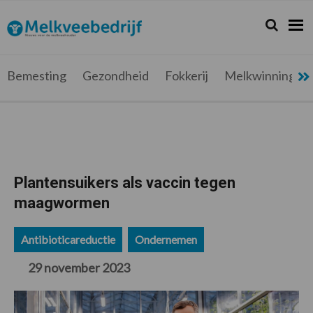
Spring
Door
Spring
Spring
naar
naar
naar
naar
Zoeken...
Zoek
Melkveebedrijf.be
Nieuws
de
de
de
de
hoofdnavigatie
hoofd
eerste
voettekst
voor
inhoud
sidebar
de
Bemesting
Gezondheid
Fokkerij
Melkwinning
melkveehouder
Plantensuikers als vaccin tegen
maagwormen
Antibioticareductie
Ondernemen
29 november 2023