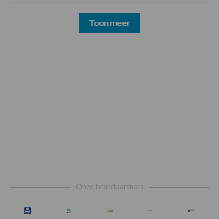
Toon meer
Footer
Onze brandpartners