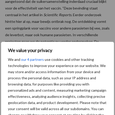
aangetoond dat de suikersamenstelling inderdaad cruciaal blijkt
voor de effectiviteit van het vaccin. “Deze bevinding staat
centraal in het artikel in
Scientific Reports
. Eerder onderzoek
hintte hier al op, maar bewijs ontbrak nog. De ontdekking vormt
een springplank voor vaccins voor andere parasieten bij vee, zoals
de leverbot, maar ook humane parasieten. In verschillende
projecten gaan we de potentie nu verder onderzoeken. De
verwachting is dat het nabootsen van suikerstructuren in
We value your privacy
planten de ontwikkeling van vaccins tegen wormparasieten zal
We and
our 4 partners
use cookies and other tracking
versnellen.”
technologies to improve your experience on our website. We
may store and/or access information from your device and
Bron:
WUR
process the personal data, such as your IP address and
Meer melkvee nieuws
browsing data, for purposes like providing you with
personalized ads and content, measuring marketing campaign
effectiveness, analyzing audience insights, collecting precise
Maak hier uw keuze:
geolocation data, and product development. Please note that
your consent will be valid across all our subdomains. You can
change or withdraw your consent at any time by clicking the