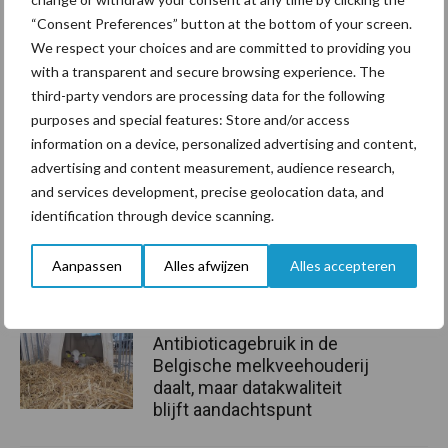
“Consent Preferences” button at the bottom of your screen.
We respect your choices and are committed to providing you
bemesting
Diergezondheid
with a transparent and secure browsing experience. The
third-party vendors are processing data for the following
purposes and special features: Store and/or access
information on a device, personalized advertising and content,
advertising and content measurement, audience research,
Toon meer
and services development, precise geolocation data, and
identification through device scanning.
Gerelateerde artikelen
Aanpassen
Alles afwijzen
Alles accepteren
antibioticareductie
Antibioticagebruik in de
Belgische melkveehouderij
daalt, maar datakwaliteit
blijft aandachtspunt