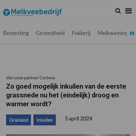
Spring
Door
Spring
Spring
naar
naar
naar
naar
Zoeken...
Zoek
Melkveebedrijf.be
Nieuws
de
de
de
de
hoofdnavigatie
hoofd
eerste
voettekst
voor
inhoud
sidebar
de
Bemesting
Gezondheid
Fokkerij
Melkwinning
melkveehouder
Van onze partner Corteva
Zo goed mogelijk inkuilen van de eerste
grassnede nu het (eindelijk) droog en
warmer wordt?
5 april 2024
Grasland
Inkuilen