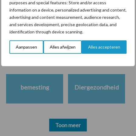
purposes and special features: Store and/or access
information on a device, personalized advertising and content,
Download de brochure
advertising and content measurement, audience research,
and services development, precise geolocation data, and
identification through device scanning.
Meer melkvee nieuws
P
S
Aanpassen
Alles afwijzen
Alles accepteren
Maak hier uw keuze:
bemesting
Diergezondheid
Toon meer