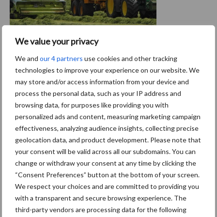
We value your privacy
We and
our 4 partners
use cookies and other tracking
technologies to improve your experience on our website. We
may store and/or access information from your device and
process the personal data, such as your IP address and
Meer weten over de werking en het
browsing data, for purposes like providing you with
personalized ads and content, measuring marketing campaign
nut van inkuilmiddelen? Download de
effectiveness, analyzing audience insights, collecting precise
gratis brochure
geolocation data, and product development. Please note that
your consent will be valid across all our subdomains. You can
change or withdraw your consent at any time by clicking the
Al meer dan 40 jaar ontwikkelt Pioneer inkuilmiddelen. Door het
“Consent Preferences” button at the bottom of your screen.
gebruik van het juiste inkuilmiddel, beperkt u drogestofverlies en
We respect your choices and are committed to providing you
verlies van eiwit en vermijdt u broei en schimmels in de kuil. Zo
with a transparent and secure browsing experience. The
behoudt u de voederwaarde maximaal en krijgt u een smakelijke
third-party vendors are processing data for the following
kuil voor het vee.