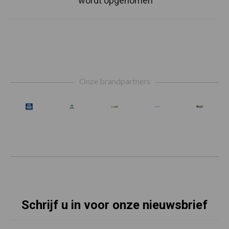
wordt opgenomen”
Footer
Onze brandpartners
Schrijf u in voor onze nieuwsbrief