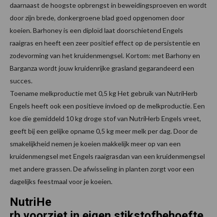
daarnaast de hoogste opbrengst in beweidingsproeven en wordt
door zijn brede, donkergroene blad goed opgenomen door
koeien. Barhoney is een diploïd laat doorschietend Engels
raaigras en heeft een zeer positief effect op de persistentie en
zodevorming van het kruidenmengsel. Kortom: met Barhony en
Barganza wordt jouw kruidenrijke grasland gegarandeerd een
succes.
Toename melkproductie met 0,5 kg Het gebruik van NutriHerb
Engels heeft ook een positieve invloed op de melkproductie. Een
koe die gemiddeld 10 kg droge stof van NutriHerb Engels vreet,
geeft bij een gelijke opname 0,5 kg meer melk per dag. Door de
smakelijkheid nemen je koeien makkelijk meer op van een
kruidenmengsel met Engels raaigrasdan van een kruidenmengsel
met andere grassen. De afwisseling in planten zorgt voor een
dagelijks feestmaal voor je koeien.
NutriHe
rb voorziet in eigen stikstofbehoefte