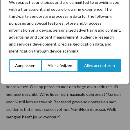
We respect your choices and are committed to providing you
het bladrijke stadium ook een uitgesproken hoge voederwaarde
with a transparent and secure browsing experience. The
van ongeveer 1.200 VEM. De totale voederwaarde van jouw kuil
third-party vendors are processing data for the following
met NutriHerb is daarmee zeer concurrerend ten opzichte van
purposes and special features: Store and/or access
weidemengsels met honderd procent gras. Ook levert een weide
information on a device, personalized advertising and content,
met NutriHerb zowel energie als eiwit. Hierdoor krijgen je koeien
advertising and content measurement, audience research,
het gehele weideseizoen een uitgebalanceerde hoeveelheid van
and services development, precise geolocation data, and
deze voedingsstoffen binnen.
identification through device scanning.
Kies het NutriHerb kruidenmengel dat bij je past Omdat niet
iedereen dezelfde wensen heeft, kun je kiezen of je de kruiden
Aanpassen
Alles afwijzen
Alles accepteren
combineert met Engels raaigras of met rietzwenk. Is
voederwaarde je speerpunt? Dan is NutriHerb Engels voor jou de
beste keuze. Ook op percelen met een hoge onkruiddruk is dit
mengsel geschikt. Wil je liever een maximale opbrengst? Ga dan
voor NutriHerb rietzwenk. Bestaand grasland doorzaaien met
kruiden is het meest succesvol met NutriHerb doorzaai. Welk
mengsel heeft jouw voorkeur?