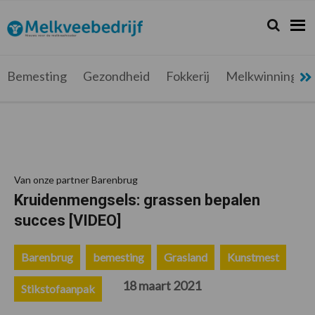
Spring
Door
Spring
Spring
naar
naar
naar
naar
Zoeken...
Zoek
Melkveebedrijf.be
Nieuws
de
de
de
de
hoofdnavigatie
hoofd
eerste
voettekst
voor
inhoud
sidebar
de
Bemesting
Gezondheid
Fokkerij
Melkwinning
melkveehouder
Van onze partner Barenbrug
Kruidenmengsels: grassen bepalen
succes [VIDEO]
Barenbrug
bemesting
Grasland
Kunstmest
18 maart 2021
Stikstofaanpak