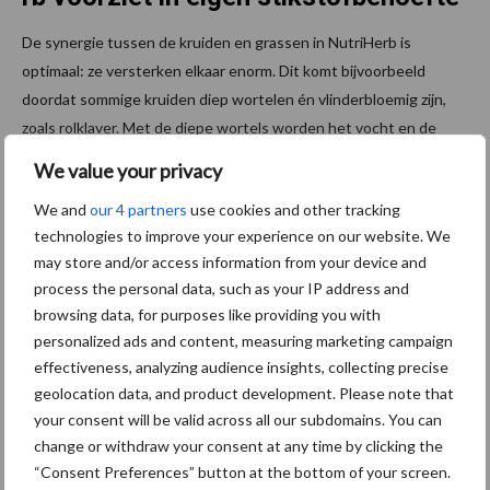
De synergie tussen de kruiden en grassen in NutriHerb is
optimaal: ze versterken elkaar enorm. Dit komt bijvoorbeeld
doordat sommige kruiden diep wortelen én vlinderbloemig zijn,
zoals rolklaver. Met de diepe wortels worden het vocht en de
mineralen in de bodem optimaal benut. Naast rolklaver bevat
We value your privacy
NutriHerb nog drie andere vlinderbloemigen, waardoor een weide
We and
our 4 partners
use cookies and other tracking
met NutriHerb in staat is om in zijn eigen stikstofbehoefte te
technologies to improve your experience on our website. We
voorzien. Hiermee verlaag je de kosten van kunstmest en je
may store and/or access information from your device and
draagt je bij aan een duurzame ruwvoerteelt.
process the personal data, such as your IP address and
Goed bestand tegen droge zomers
browsing data, for purposes like providing you with
personalized ads and content, measuring marketing campaign
Nog een belangrijk punt is dat droge zomers geen vat krijgen op
effectiveness, analyzing audience insights, collecting precise
een NutriHerb-weide. In de afgelopen jaren heeft het
geolocation data, and product development. Please note that
kruidenmengsel laten zien dat het bij droogte zelfs een hogere
your consent will be valid across all our subdomains. You can
change or withdraw your consent at any time by clicking the
opbrengst produceert dan weide met uitsluitend Engels raaigras.
“Consent Preferences” button at the bottom of your screen.
Kruiden zoals weegbree, cichorei en klaver hebben daarnaast in