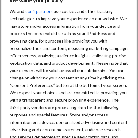
We value your privacy
Maak hier uw keuze:
We and
our 4 partners
use cookies and other tracking
technologies to improve your experience on our website. We
may store and/or access information from your device and
process the personal data, such as your IP address and
browsing data, for purposes like providing you with
bemesting
Diergezondheid
personalized ads and content, measuring marketing campaign
effectiveness, analyzing audience insights, collecting precise
geolocation data, and product development. Please note that
your consent will be valid across all our subdomains. You can
change or withdraw your consent at any time by clicking the
Toon meer
“Consent Preferences” button at the bottom of your screen.
We respect your choices and are committed to providing you
with a transparent and secure browsing experience. The
Gerelateerde artikelen grasland
third-party vendors are processing data for the following
purposes and special features: Store and/or access
information on a device, personalized advertising and content,
Kwaliteit was al goed,
advertising and content measurement, audience research,
nieuwe serie verbetert die
and services development, precise geolocation data, and