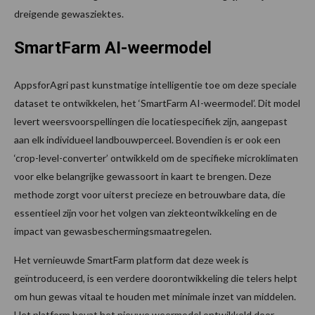
dreigende gewasziektes.
SmartFarm AI-weermodel
AppsforAgri past kunstmatige intelligentie toe om deze speciale
dataset te ontwikkelen, het ‘SmartFarm AI-weermodel’. Dit model
levert weersvoorspellingen die locatiespecifiek zijn, aangepast
aan elk individueel landbouwperceel. Bovendien is er ook een
‘crop-level-converter’ ontwikkeld om de specifieke microklimaten
voor elke belangrijke gewassoort in kaart te brengen. Deze
methode zorgt voor uiterst precieze en betrouwbare data, die
essentieel zijn voor het volgen van ziekteontwikkeling en de
impact van gewasbeschermingsmaatregelen.
Het vernieuwde SmartFarm platform dat deze week is
geïntroduceerd, is een verdere doorontwikkeling die telers helpt
om hun gewas vitaal te houden met minimale inzet van middelen.
Het platform bevat het nieuwe weermodel ontwikkeld door