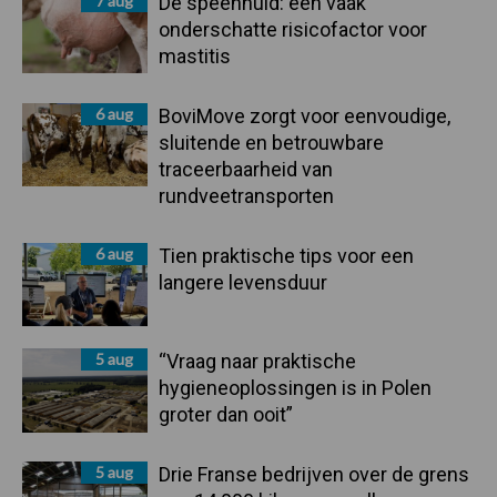
7 aug
De speenhuid: een vaak
onderschatte risicofactor voor
mastitis
6 aug
BoviMove zorgt voor eenvoudige,
sluitende en betrouwbare
traceerbaarheid van
rundveetransporten
6 aug
Tien praktische tips voor een
langere levensduur
5 aug
“Vraag naar praktische
hygieneoplossingen is in Polen
groter dan ooit”
5 aug
Drie Franse bedrijven over de grens