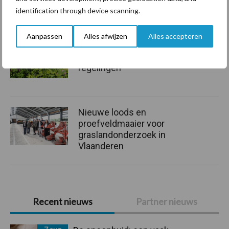
nog
identification through device scanning.
Aanpassen
Alles afwijzen
Alles accepteren
Budgetverhoging voor jonge
landbouwers en eco-
regelingen
Nieuwe loods en
proefveldmaaier voor
graslandonderzoek in
Vlaanderen
Primaire
Recent nieuws
Partner nieuws
Sidebar