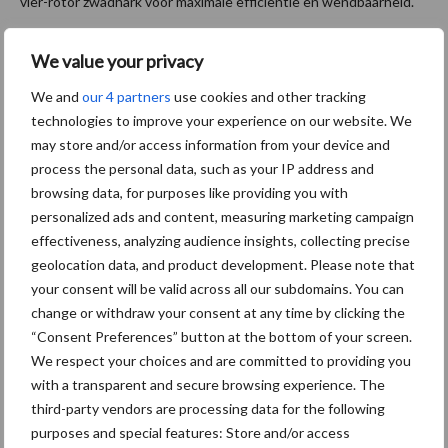
vier-rotor zwadhark voor maximale efficiëntie en wendbaarheid.
Bron en beeld:
Pöttinger
We value your privacy
Meer melkvee nieuws
We and
our 4 partners
use cookies and other tracking
technologies to improve your experience on our website. We
Maak hier uw keuze:
may store and/or access information from your device and
process the personal data, such as your IP address and
browsing data, for purposes like providing you with
personalized ads and content, measuring marketing campaign
effectiveness, analyzing audience insights, collecting precise
bemesting
Diergezondheid
geolocation data, and product development. Please note that
your consent will be valid across all our subdomains. You can
change or withdraw your consent at any time by clicking the
“Consent Preferences” button at the bottom of your screen.
We respect your choices and are committed to providing you
with a transparent and secure browsing experience. The
Toon meer
third-party vendors are processing data for the following
purposes and special features: Store and/or access