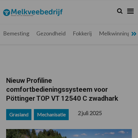
Spring
Door
Spring
Spring
naar
naar
naar
naar
Zoeken...
Zoek
Melkveebedrijf.be
Nieuws
de
de
de
de
hoofdnavigatie
hoofd
eerste
voettekst
voor
inhoud
sidebar
de
Bemesting
Gezondheid
Fokkerij
Melkwinning
melkveehouder
Nieuw Profiline
comfortbedieningssysteem voor
Pöttinger TOP VT 12540 C zwadhark
2 juli 2025
Grasland
Mechanisatie