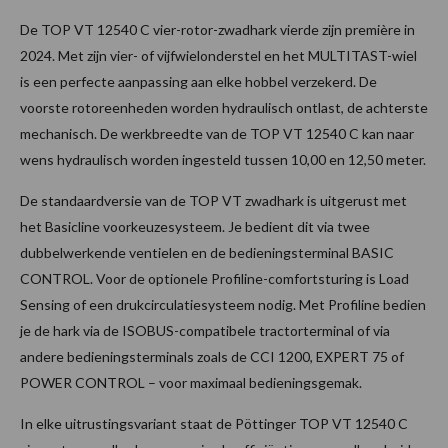
De TOP VT 12540 C vier-rotor-zwadhark vierde zijn première in
2024. Met zijn vier- of vijfwielonderstel en het MULTITAST-wiel
is een perfecte aanpassing aan elke hobbel verzekerd. De
voorste rotoreenheden worden hydraulisch ontlast, de achterste
mechanisch. De werkbreedte van de TOP VT 12540 C kan naar
wens hydraulisch worden ingesteld tussen 10,00 en 12,50 meter.
De standaardversie van de TOP VT zwadhark is uitgerust met
het Basicline voorkeuzesysteem. Je bedient dit via twee
dubbelwerkende ventielen en de bedieningsterminal BASIC
CONTROL. Voor de optionele Profiline-comfortsturing is Load
Sensing of een drukcirculatiesysteem nodig. Met Profiline bedien
je de hark via de ISOBUS-compatibele tractorterminal of via
andere bedieningsterminals zoals de CCI 1200, EXPERT 75 of
POWER CONTROL – voor maximaal bedieningsgemak.
In elke uitrustingsvariant staat de Pöttinger TOP VT 12540 C