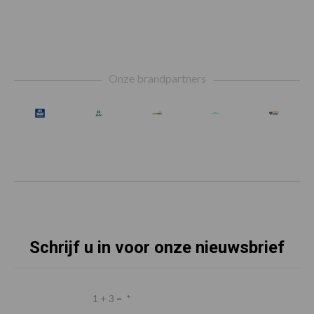
Footer
Onze brandpartners
Schrijf u in voor onze nieuwsbrief
1 + 3 =
*