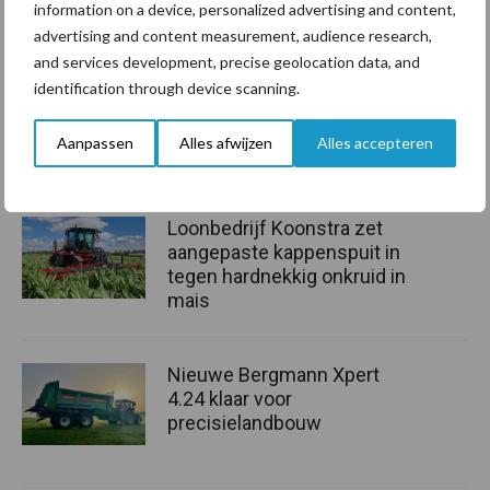
information on a device, personalized advertising and content,
Gerelateerde artikelen mechanisatie
advertising and content measurement, audience research,
and services development, precise geolocation data, and
Kantstrooien op grasland,
identification through device scanning.
doet u het juist?
Aanpassen
Alles afwijzen
Alles accepteren
Loonbedrijf Koonstra zet
aangepaste kappenspuit in
tegen hardnekkig onkruid in
mais
Nieuwe Bergmann Xpert
4.24 klaar voor
precisielandbouw