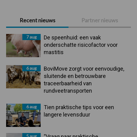
Primaire
Recent nieuws
Partner nieuws
Sidebar
7 aug
De speenhuid: een vaak
onderschatte risicofactor voor
mastitis
6 aug
BoviMove zorgt voor eenvoudige,
sluitende en betrouwbare
traceerbaarheid van
rundveetransporten
6 aug
Tien praktische tips voor een
langere levensduur
5 aug
“Vraag naar praktische