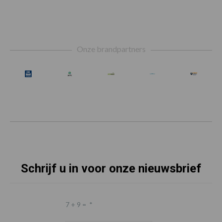
Footer
Onze brandpartners
Schrijf u in voor onze nieuwsbrief
7 + 9 =
*