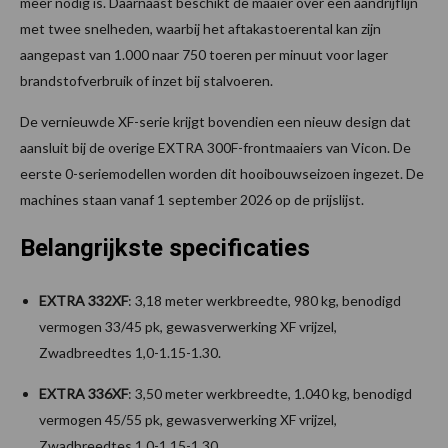
meer nodig is. Daarnaast beschikt de maaier over een aandrijflijn
met twee snelheden, waarbij het aftakastoerental kan zijn
aangepast van 1.000 naar 750 toeren per minuut voor lager
brandstofverbruik of inzet bij stalvoeren.
De vernieuwde XF-serie krijgt bovendien een nieuw design dat
aansluit bij de overige EXTRA 300F-frontmaaiers van Vicon. De
eerste 0-seriemodellen worden dit hooibouwseizoen ingezet. De
machines staan vanaf 1 september 2026 op de prijslijst.
Belangrijkste specificaties
EXTRA 332XF
: 3,18 meter werkbreedte, 980 kg, benodigd
vermogen 33/45 pk, gewasverwerking XF vrijzel,
Zwadbreedtes 1,0-1.15-1.30.
EXTRA 336XF
: 3,50 meter werkbreedte, 1.040 kg, benodigd
vermogen 45/55 pk, gewasverwerking XF vrijzel,
Zwadbreedtes 1,0-1.15-1.30.