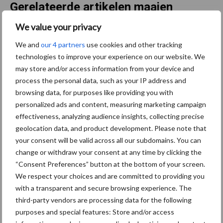
Gerelateerde artikelen maaien
We value your privacy
Kwaliteit was al goed,
We and
our 4 partners
use cookies and other tracking
nieuwe serie verbetert die
technologies to improve your experience on our website. We
nog
may store and/or access information from your device and
process the personal data, such as your IP address and
browsing data, for purposes like providing you with
Krone EasyCut R 360 nu ook
personalized ads and content, measuring marketing campaign
met transportvijzel
effectiveness, analyzing audience insights, collecting precise
geolocation data, and product development. Please note that
your consent will be valid across all our subdomains. You can
change or withdraw your consent at any time by clicking the
“Consent Preferences” button at the bottom of your screen.
Opraapwagen of hakselaar:
We respect your choices and are committed to providing you
wat bepaalt de keuze voor
with a transparent and secure browsing experience. The
grasoogst?
third-party vendors are processing data for the following
purposes and special features: Store and/or access