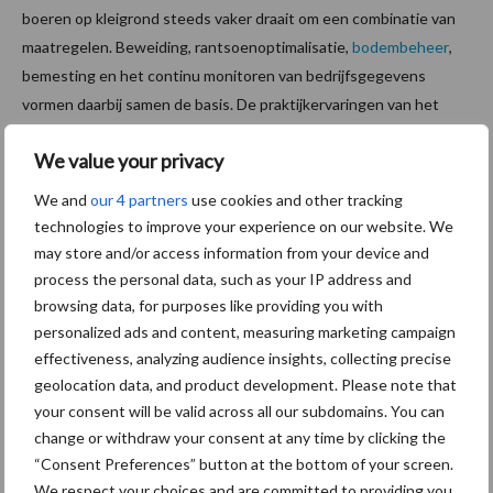
boeren op kleigrond steeds vaker draait om een combinatie van
maatregelen. Beweiding, rantsoenoptimalisatie,
bodembeheer
,
bemesting en het continu monitoren van bedrijfsgegevens
vormen daarbij samen de basis. De praktijkervaringen van het
bedrijf in Waardenburg laat daarmee zien hoe melkveehouders
We value your privacy
kunnen omgaan met veranderende regelgeving en
bedrijfsomstandigheden.
We and
our 4 partners
use cookies and other tracking
technologies to improve your experience on our website. We
Bron:
Koeien & Kansen
may store and/or access information from your device and
Meer melkvee nieuws
process the personal data, such as your IP address and
browsing data, for purposes like providing you with
personalized ads and content, measuring marketing campaign
Maak hier uw keuze:
effectiveness, analyzing audience insights, collecting precise
geolocation data, and product development. Please note that
your consent will be valid across all our subdomains. You can
change or withdraw your consent at any time by clicking the
“Consent Preferences” button at the bottom of your screen.
bemesting
Diergezondheid
We respect your choices and are committed to providing you