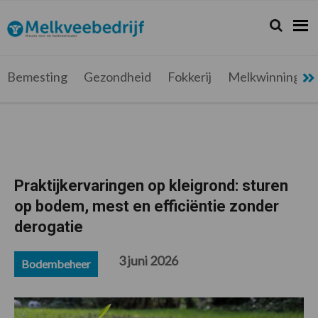
Spring
Door
Spring
Spring
naar
naar
naar
naar
Zoeken...
Zoek
Melkveebedrijf.be
Nieuws
de
de
de
de
hoofdnavigatie
hoofd
eerste
voettekst
voor
inhoud
sidebar
de
Bemesting
Gezondheid
Fokkerij
Melkwinning
melkveehouder
Praktijkervaringen op kleigrond: sturen
op bodem, mest en efficiëntie zonder
derogatie
3 juni 2026
Bodembeheer