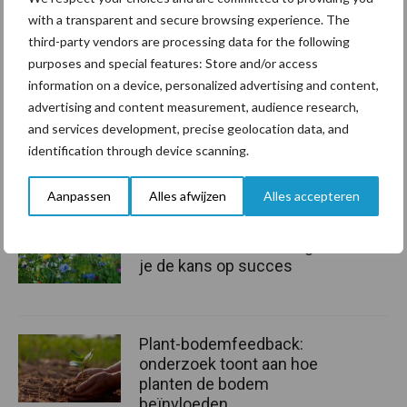
with a transparent and secure browsing experience. The
third-party vendors are processing data for the following
purposes and special features: Store and/or access
information on a device, personalized advertising and content,
Toon meer
advertising and content measurement, audience research,
and services development, precise geolocation data, and
identification through device scanning.
Gerelateerde artikelen bodembeheer
Aanpassen
Alles afwijzen
Alles accepteren
Praktijkervaring met
bloemenranden: zo vergroot
je de kans op succes
Plant-bodemfeedback:
onderzoek toont aan hoe
planten de bodem
beïnvloeden