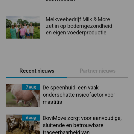
Melkveebedrijf Milk & More
zet in op bodemgezondheid
en eigen voederproductie
Primaire
Recent nieuws
Partner nieuws
Sidebar
7 aug
De speenhuid: een vaak
onderschatte risicofactor voor
mastitis
6 aug
BoviMove zorgt voor eenvoudige,
sluitende en betrouwbare
traceerbaarheid van