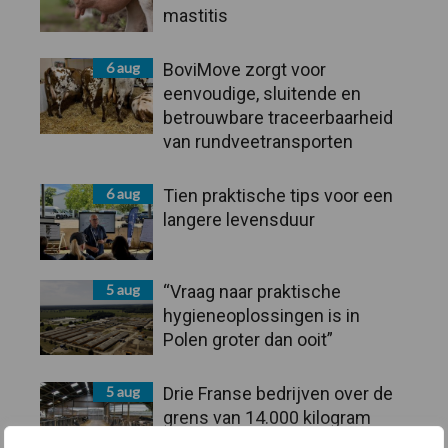
mastitis
6 aug
BoviMove zorgt voor
eenvoudige, sluitende en
betrouwbare traceerbaarheid
van rundveetransporten
6 aug
Tien praktische tips voor een
langere levensduur
5 aug
“Vraag naar praktische
hygieneoplossingen is in
Polen groter dan ooit”
5 aug
Drie Franse bedrijven over de
grens van 14.000 kilogram
melk