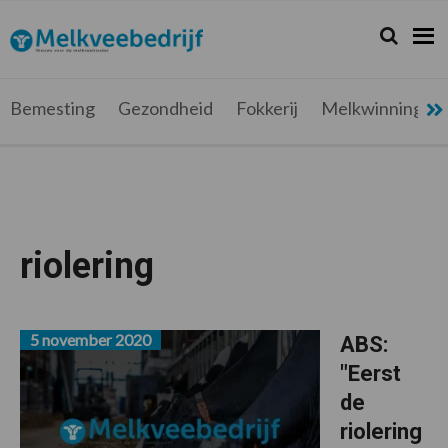
Spring
Door
Spring
Spring
naar
naar
naar
naar
Zoeken...
Zoek
Melkveebedrijf.be
Nieuws
de
de
de
de
hoofdnavigatie
hoofd
eerste
voettekst
voor
inhoud
sidebar
de
Bemesting
Gezondheid
Fokkerij
Melkwinning
melkveehouder
riolering
5 november 2020
ABS:
"Eerst
de
riolering