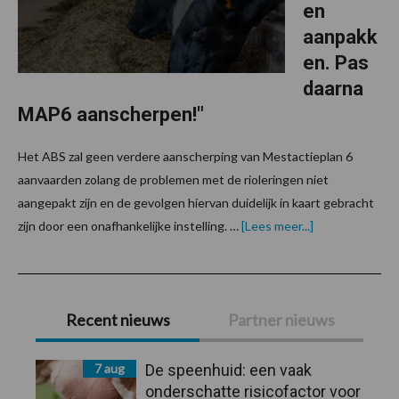
en
aanpakk
en. Pas
daarna
MAP6 aanscherpen!"
Het ABS zal geen verdere aanscherping van Mestactieplan 6
aanvaarden zolang de problemen met de rioleringen niet
aangepakt zijn en de gevolgen hiervan duidelijk in kaart gebracht
overABS:
zijn door een onafhankelijke instelling. …
[Lees meer...]
"Eerst
de
rioleringen
aanpakken.
Primaire
Pas
daarna
Recent nieuws
Partner nieuws
MAP6
Sidebar
aanscherpen!"
7 aug
De speenhuid: een vaak
onderschatte risicofactor voor