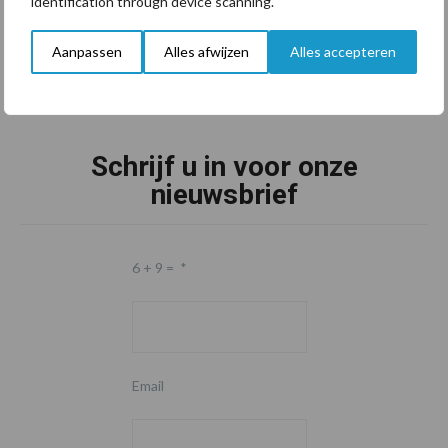
identification through device scanning.
Aanpassen
Alles afwijzen
Alles accepteren
Schrijf u in voor onze
nieuwsbrief
6 + 9 =
*
Email