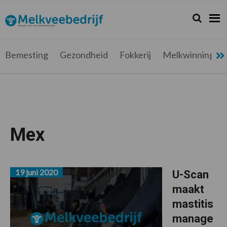
Spring
Door
Spring
Spring
naar
naar
naar
naar
Zoeken...
Zoek
Melkveebedrijf.be
Nieuws
de
de
de
de
hoofdnavigatie
hoofd
eerste
voettekst
voor
inhoud
sidebar
de
Bemesting
Gezondheid
Fokkerij
Melkwinning
melkveehouder
Mex
19 juni 2020
U-Scan
maakt
mastitis
manage