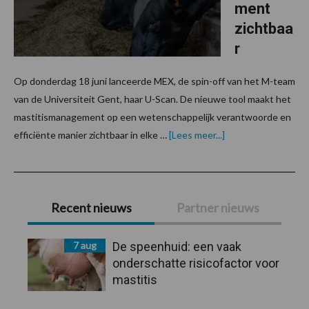
ment
zichtbaa
r
Op donderdag 18 juni lanceerde MEX, de spin-off van het M-team
van de Universiteit Gent, haar U-Scan. De nieuwe tool maakt het
mastitismanagement op een wetenschappelijk verantwoorde en
overU-
efficiënte manier zichtbaar in elke …
[Lees meer...]
Scan
maakt
mastitismanageme
zichtbaar
Primaire
Recent nieuws
Partner nieuws
Sidebar
7 aug
De speenhuid: een vaak
onderschatte risicofactor voor
mastitis