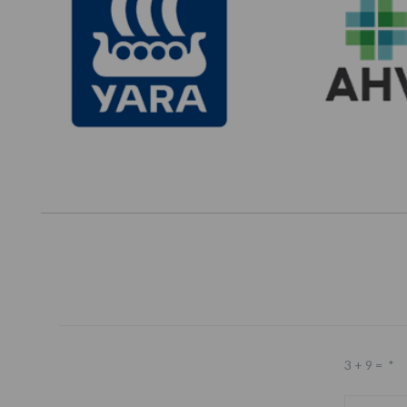
3 + 9 =
*