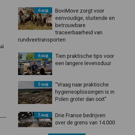
6 aug
BoviMove zorgt voor
eenvoudige, sluitende en
betrouwbare
traceerbaarheid van
rundveetransporten
ai
6 aug
Tien praktische tips voor
een langere levensduur
5 aug
“Vraag naar praktische
hygieneoplossingen is in
Polen groter dan ooit”
5 aug
Drie Franse bedrijven
over de grens van 14.000
kilogram melk