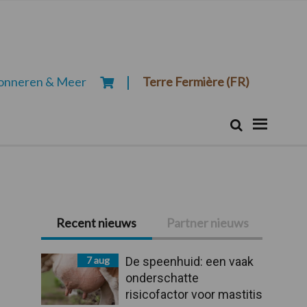
onneren & Meer
Terre Fermière (FR)
Zoeken...
Zoek
Primaire
Recent nieuws
Partner nieuws
Sidebar
7 aug
De speenhuid: een vaak
onderschatte
risicofactor voor mastitis