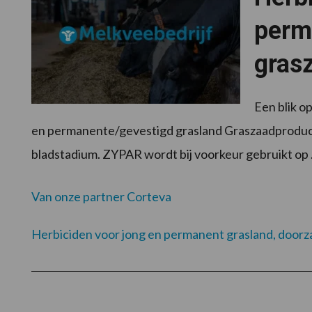
perm
gras
Een blik o
en permanente/gevestigd grasland Graszaadproductie
bladstadium. ZYPAR wordt bij voorkeur gebruikt op
Van onze partner Corteva
Herbiciden voor jong en permanent grasland, doorz