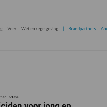
ng
Voer
Wet en regelgeving
Brandpartners
Ab
tner Corteva
ciden voor jong en