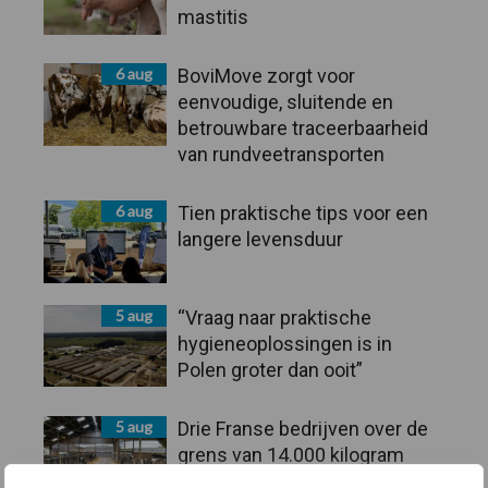
mastitis
6 aug
BoviMove zorgt voor
eenvoudige, sluitende en
betrouwbare traceerbaarheid
van rundveetransporten
6 aug
Tien praktische tips voor een
langere levensduur
5 aug
“Vraag naar praktische
hygieneoplossingen is in
Polen groter dan ooit”
5 aug
Drie Franse bedrijven over de
grens van 14.000 kilogram
melk