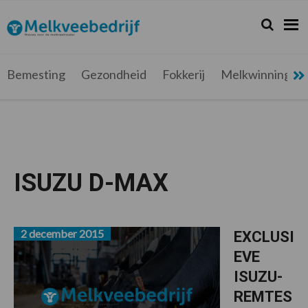
Spring
Door
Spring
Spring
naar
naar
naar
naar
Zoeken...
Zoek
Melkveebedrijf.be
Nieuws
de
de
de
de
hoofdnavigatie
hoofd
eerste
voettekst
voor
inhoud
sidebar
de
Bemesting
Gezondheid
Fokkerij
Melkwinning
melkveehouder
ISUZU D-MAX
2 december 2015
EXCLUSI
EVE
ISUZU-
REMTES