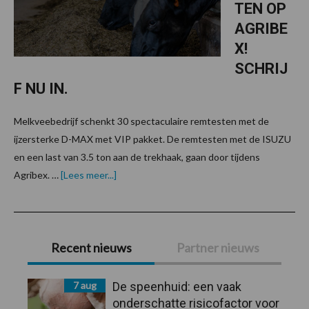
TEN OP
AGRIBE
X!
SCHRIJ
F NU IN.
Melkveebedrijf schenkt 30 spectaculaire remtesten met de
ijzersterke D-MAX met VIP pakket. De remtesten met de ISUZU
en een last van 3.5 ton aan de trekhaak, gaan door tijdens
overEXCLUSIEVE
Agribex. …
[Lees meer...]
ISUZU-
REMTESTEN
OP
AGRIBEX!
Primaire
SCHRIJF
NU
Recent nieuws
Partner nieuws
IN.
Sidebar
7 aug
De speenhuid: een vaak
onderschatte risicofactor voor