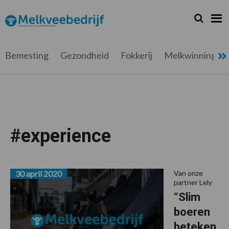
Spring
Door
Spring
Spring
naar
naar
naar
naar
Zoeken...
Zoek
Melkveebedrijf.be
Nieuws
de
de
de
de
hoofdnavigatie
hoofd
eerste
voettekst
voor
inhoud
sidebar
de
Bemesting
Gezondheid
Fokkerij
Melkwinning
melkveehouder
#experience
30 april 2020
Van onze
partner Lely
“Slim
boeren
beteken