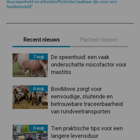
duurzaamheid en arbeidsefficiëntie haalbaar zijn voor ons
familiebedrijf.”
Primaire
Recent nieuws
Partner nieuws
Sidebar
7 aug
De speenhuid: een vaak
onderschatte risicofactor voor
mastitis
6 aug
BoviMove zorgt voor
eenvoudige, sluitende en
betrouwbare traceerbaarheid
van rundveetransporten
6 aug
Tien praktische tips voor een
langere levensduur