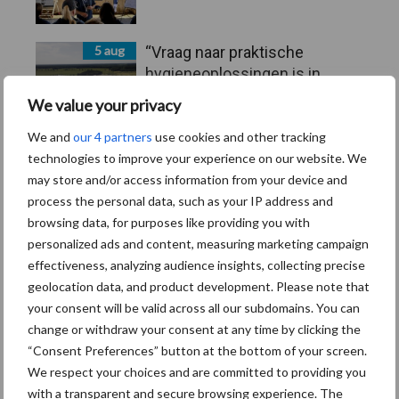
5 aug
“Vraag naar praktische
hygieneoplossingen is in
Polen groter dan ooit”
We value your privacy
We and
our 4 partners
use cookies and other tracking
5 aug
Drie Franse bedrijven over de
technologies to improve your experience on our website. We
grens van 14.000 kilogram
may store and/or access information from your device and
melk
process the personal data, such as your IP address and
browsing data, for purposes like providing you with
personalized ads and content, measuring marketing campaign
Toon meer
effectiveness, analyzing audience insights, collecting precise
geolocation data, and product development. Please note that
your consent will be valid across all our subdomains. You can
change or withdraw your consent at any time by clicking the
“Consent Preferences” button at the bottom of your screen.
We respect your choices and are committed to providing you
with a transparent and secure browsing experience. The