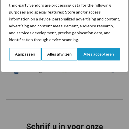
third-party vendors are processing data for the following
purposes and special features: Store and/or access
information on a device, personalized advertising and content,
advertising and content measurement, audience research,
and services development, precise geolocation data, and
identification through device scanning.
Footer
Aanpassen
Alles afwijzen
Alles accepteren
Onze brandpartners
Schrijf u in voor onze