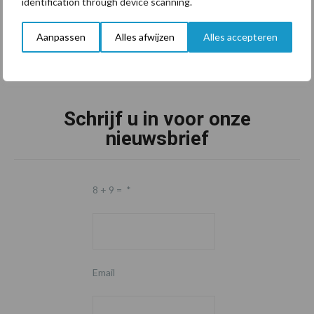
identification through device scanning.
Aanpassen
Alles afwijzen
Alles accepteren
Schrijf u in voor onze
nieuwsbrief
8 + 9 =
*
Email