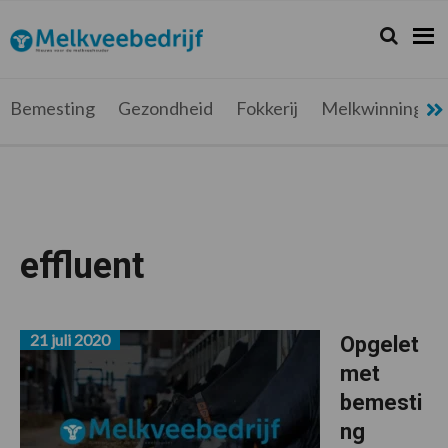
Spring
Door
Spring
Spring
naar
naar
naar
naar
Zoeken...
Zoek
Melkveebedrijf.be
Nieuws
de
de
de
de
hoofdnavigatie
hoofd
eerste
voettekst
voor
inhoud
sidebar
de
Bemesting
Gezondheid
Fokkerij
Melkwinning
melkveehouder
effluent
21 juli 2020
Opgelet
met
bemesti
ng