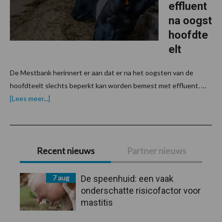
effluent
na oogst
hoofdte
elt
De Mestbank herinnert er aan dat er na het oogsten van de
hoofdteelt slechts beperkt kan worden bemest met effluent. …
overOpgelet
[Lees meer...]
met
bemesting
effluent
na
Primaire
oogst
hoofdteelt
Recent nieuws
Partner nieuws
Sidebar
7 aug
De speenhuid: een vaak
onderschatte risicofactor voor
mastitis