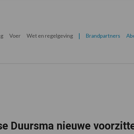
ng
Voer
Wet en regelgeving
Brandpartners
Ab
se Duursma nieuwe voorzitt