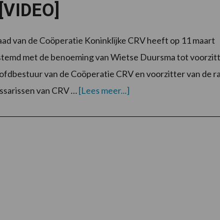
[VIDEO]
ad van de Coöperatie Koninklijke CRV heeft op 11 maart
stemd met de benoeming van Wietse Duursma tot voorzit
ofdbestuur van de Coöperatie CRV en voorzitter van de r
overWietse
ssarissen van CRV …
[Lees meer...]
Duursma
nieuwe
voorzitter
CRV
[VIDEO]