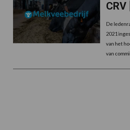
CRV 
De ledenra
2021 inge
van het ho
van commi