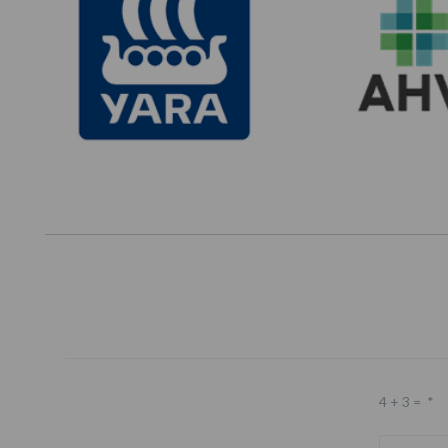
4 + 3 =
*