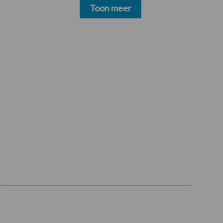
geen water meer
Toon meer
oppompen uit onbevaarbare waterlopen