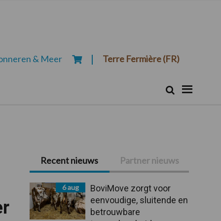
onneren & Meer
Terre Fermière (FR)
Zoeken...
Zoek
Primaire
Recent nieuws
Partner nieuws
Sidebar
6 aug
BoviMove zorgt voor
eenvoudige, sluitende en
er
betrouwbare