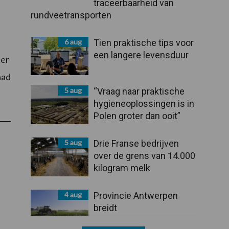
traceerbaarheid van
rundveetransporten
6 aug
Tien praktische tips voor
een langere levensduur
ter
aad
5 aug
“Vraag naar praktische
hygieneoplossingen is in
Polen groter dan ooit”
5 aug
Drie Franse bedrijven
over de grens van 14.000
kilogram melk
4 aug
Provincie Antwerpen
breidt
onttrekkingsverbod uit: