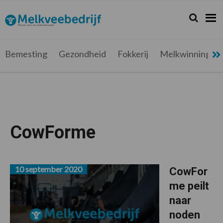
Spring
Door
Spring
Spring
naar
naar
naar
naar
Zoeken...
Zoek
Melkveebedrijf.be
Nieuws
de
de
de
de
hoofdnavigatie
hoofd
eerste
voettekst
voor
inhoud
sidebar
de
Bemesting
Gezondheid
Fokkerij
Melkwinning
melkveehouder
CowForme
10 september 2020
CowFor
me peilt
naar
noden