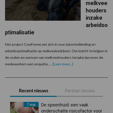
melkvee
houders
inzake
arbeidso
ptimalisatie
Het project CowForme zet zich in voor jobontwikkeling en
arbeidsoptimalisatie op melkveebedrijven. Om inzicht te krijgen in
de noden en wensen van melkveehouders terzake lanceren de
overCowForme
medewerkers een enquête. …
[Lees meer...]
peilt
naar
noden
melkveehouders
Primaire
inzake
arbeidsoptimalisatie
Recent nieuws
Partner nieuws
Sidebar
7 aug
De speenhuid: een vaak
onderschatte risicofactor voor