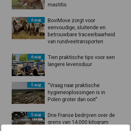
mastitis
6 aug
BoviMove zorgt voor
eenvoudige, sluitende en
betrouwbare traceerbaarheid
van rundveetransporten
6 aug
Tien praktische tips voor een
langere levensduur
5 aug
“Vraag naar praktische
hygieneoplossingen is in
Polen groter dan ooit”
5 aug
Drie Franse bedrijven over de
grens van 14.000 kilogram
melk