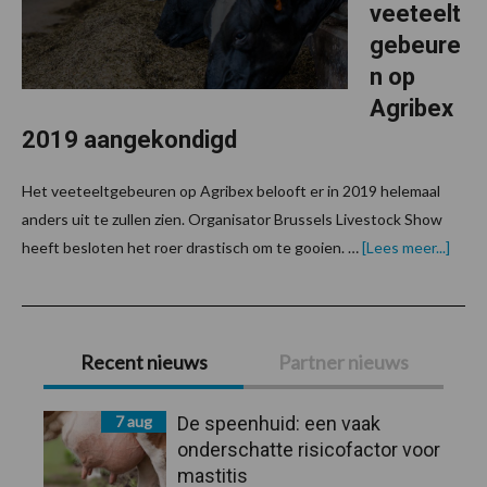
veeteelt
gebeure
n op
Agribex
2019 aangekondigd
Het veeteeltgebeuren op Agribex belooft er in 2019 helemaal
anders uit te zullen zien. Organisator Brussels Livestock Show
over
heeft besloten het roer drastisch om te gooien. …
[Lees meer...]
verni
veet
op
Agrib
Primaire
2019
aang
Recent nieuws
Partner nieuws
Sidebar
7 aug
De speenhuid: een vaak
onderschatte risicofactor voor
mastitis