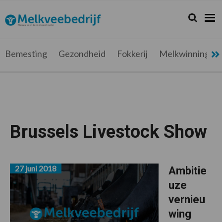
Spring
Door
Spring
Spring
naar
naar
naar
naar
Zoeken...
Zoek
Melkveebedrijf.be
Nieuws
de
de
de
de
hoofdnavigatie
hoofd
eerste
voettekst
voor
inhoud
sidebar
de
Bemesting
Gezondheid
Fokkerij
Melkwinning
melkveehouder
Brussels Livestock Show
27 juni 2018
Ambitie
uze
vernieu
wing