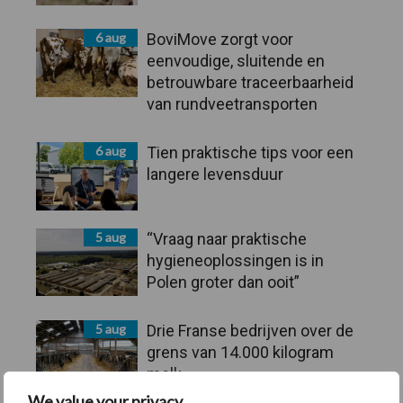
6 aug
BoviMove zorgt voor
eenvoudige, sluitende en
betrouwbare traceerbaarheid
van rundveetransporten
6 aug
Tien praktische tips voor een
langere levensduur
5 aug
“Vraag naar praktische
hygieneoplossingen is in
Polen groter dan ooit”
5 aug
Drie Franse bedrijven over de
grens van 14.000 kilogram
melk
We value your privacy