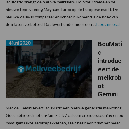
BouMatic brengt de nieuwe melkklauw Flo-Star Xtreme en de
nieuwe tepelvoering Magnum Turbo op de Europese markt. De
nieuwe klauw is compacter en lichter, bijkomend is de hoek van
over
de inlaten verbeterd. Dat levert onder meer een …
[Lees meer...]
nieu
melk
en
4 juni 2020
tepe
BouMati
c
introduc
eert de
melkrob
ot
Gemini
Met de Gemini levert BouMatic een nieuwe generatie melkrobot.
Gecombineerd met on-farm-, 24/7 callcenterondersteuning en op
maat gemaakte servicepakketten, stelt het bedrijf dat het meer