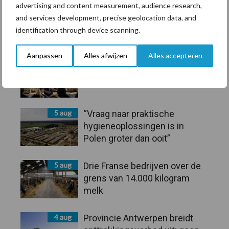
BoviMove zorgt voor
advertising and content measurement, audience research,
eenvoudige, sluitende en
and services development, precise geolocation data, and
betrouwbare traceerbaarheid
identification through device scanning.
van rundveetransporten
Aanpassen
Alles afwijzen
Alles accepteren
6 aug
Tien praktische tips voor een
langere levensduur
5 aug
“Vraag naar praktische
hygieneoplossingen is in
Polen groter dan ooit”
5 aug
Drie Franse bedrijven over de
grens van 14.000 kilogram
melk
4 aug
Provincie Antwerpen breidt