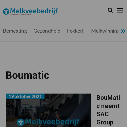
Spring
Door
Spring
Spring
naar
naar
naar
naar
Zoeken...
Zoek
Melkveebedrijf.be
Nieuws
de
de
de
de
hoofdnavigatie
hoofd
eerste
voettekst
voor
inhoud
sidebar
de
Bemesting
Gezondheid
Fokkerij
Melkwinning
melkveehouder
Boumatic
19 oktober 2021
BouMati
c neemt
SAC
Group