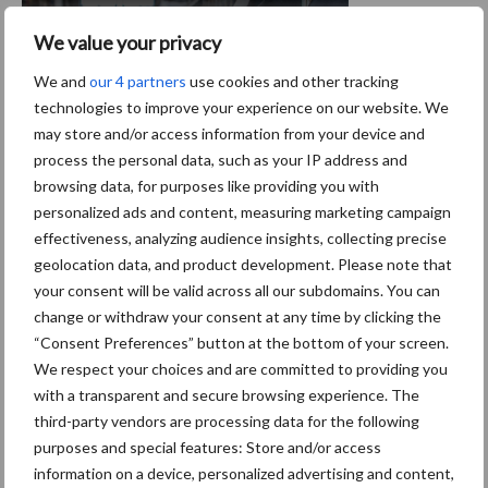
se
We value your privacy
veehoud
erijbeurs
We and
our 4 partners
use cookies and other tracking
technologies to improve your experience on our website. We
focust
may store and/or access information from your device and
op
process the personal data, such as your IP address and
robotica
browsing data, for purposes like providing you with
personalized ads and content, measuring marketing campaign
SPACE, de beurs voor dierlijke productie die in Rennes (F)
effectiveness, analyzing audience insights, collecting precise
plaatsvindt van dinsdag 12 tot vrijdag 17 september 2017, heeft
geolocation data, and product development. Please note that
dit jaar uitdrukkelijk aandacht voor de voortschrijdende
your consent will be valid across all our subdomains. You can
overBre
automatisering in de intensieve veehouderij. …
[Lees meer...]
change or withdraw your consent at any time by clicking the
veehoude
“Consent Preferences” button at the bottom of your screen.
focust
op
We respect your choices and are committed to providing you
robotica
with a transparent and secure browsing experience. The
Primaire
third-party vendors are processing data for the following
Recent nieuws
Partner nieuws
Sidebar
purposes and special features: Store and/or access
information on a device, personalized advertising and content,
6 aug