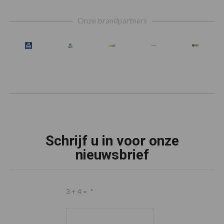
Footer
Onze brandpartners
Schrijf u in voor onze
nieuwsbrief
3 + 4 =
*