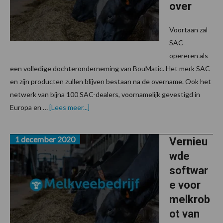
over
Voortaan zal
SAC
opereren als
een volledige dochteronderneming van BouMatic. Het merk SAC
en zijn producten zullen blijven bestaan na de overname. Ook het
netwerk van bijna 100 SAC-dealers, voornamelijk gevestigd in
overBouMatic
Europa en …
[Lees meer...]
neemt
SAC
Group
1 december 2020
over
Vernieu
wde
softwar
e voor
melkrob
ot van