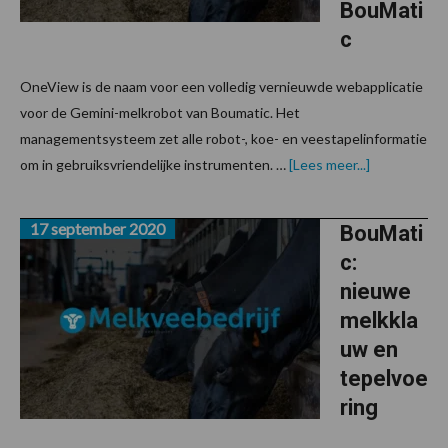
BouMati
c
OneView is de naam voor een volledig vernieuwde webapplicatie
voor de Gemini-melkrobot van Boumatic. Het
managementsysteem zet alle robot-, koe- en veestapelinformatie
overVernie
om in gebruiksvriendelijke instrumenten. …
[Lees meer...]
software
voor
melkrobot
17 september 2020
van
BouMati
BouMatic
c:
nieuwe
melkkla
uw en
tepelvoe
ring