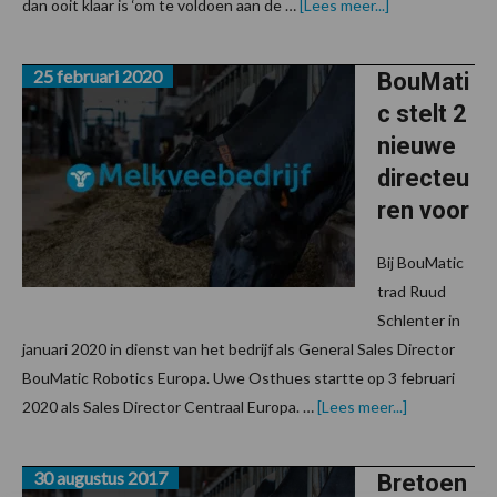
overBouMatic
dan ooit klaar is ‘om te voldoen aan de …
[Lees meer...]
introduceert
de
melkrobot
25 februari 2020
Gemini
BouMati
c stelt 2
nieuwe
directeu
ren voor
Bij BouMatic
trad Ruud
Schlenter in
januari 2020 in dienst van het bedrijf als General Sales Director
BouMatic Robotics Europa. Uwe Osthues startte op 3 februari
overBouMati
2020 als Sales Director Centraal Europa. …
[Lees meer...]
stelt
2
nieuwe
30 augustus 2017
directeuren
Bretoen
voor