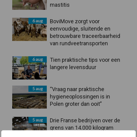
mastitis
6 aug
BoviMove zorgt voor
eenvoudige, sluitende en
betrouwbare traceerbaarheid
van rundveetransporten
6 aug
Tien praktische tips voor een
langere levensduur
5 aug
“Vraag naar praktische
hygieneoplossingen is in
Polen groter dan ooit”
5 aug
Drie Franse bedrijven over de
grens van 14.000 kilogram
melk