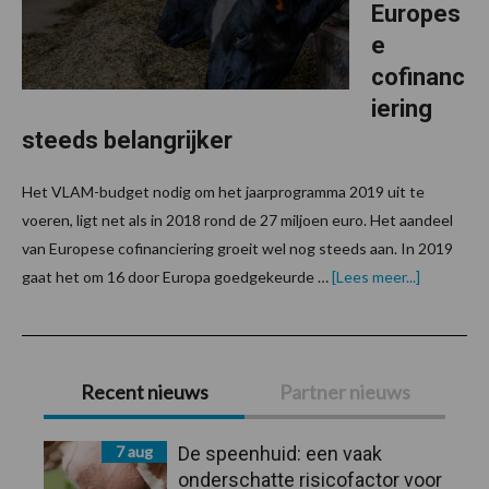
Europes
e
cofinanc
iering
steeds belangrijker
Het VLAM-budget nodig om het jaarprogramma 2019 uit te
voeren, ligt net als in 2018 rond de 27 miljoen euro. Het aandeel
van Europese cofinanciering groeit wel nog steeds aan. In 2019
overVLA
gaat het om 16 door Europa goedgekeurde …
[Lees meer...]
2019:
projecten
met
Europese
Primaire
cofinancie
steeds
Recent nieuws
Partner nieuws
belangrijk
Sidebar
7 aug
De speenhuid: een vaak
onderschatte risicofactor voor