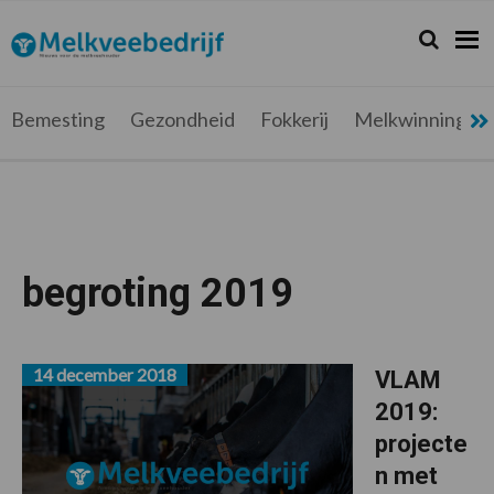
Spring
Door
Spring
Spring
naar
naar
naar
naar
Zoeken...
Zoek
Melkveebedrijf.be
Nieuws
de
de
de
de
hoofdnavigatie
hoofd
eerste
voettekst
voor
inhoud
sidebar
de
Bemesting
Gezondheid
Fokkerij
Melkwinning
melkveehouder
begroting 2019
14 december 2018
VLAM
2019:
projecte
n met