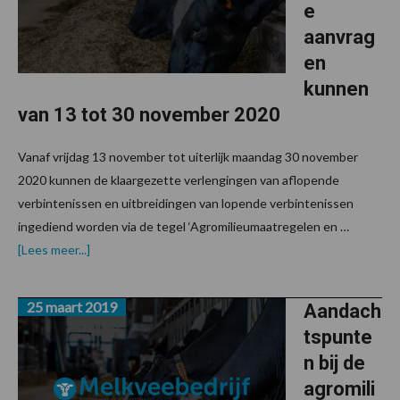
e
aanvrag
en
kunnen
van 13 tot 30 november 2020
Vanaf vrijdag 13 november tot uiterlijk maandag 30 november
2020 kunnen de klaargezette verlengingen van aflopende
verbintenissen en uitbreidingen van lopende verbintenissen
ingediend worden via de tegel ‘Agromilieumaatregelen en …
overAgromilieumaatregelen:
[Lees meer...]
beperkte
aanvragen
kunnen
25 maart 2019
van
Aandach
13
tspunte
tot
30
n bij de
november
2020
agromili