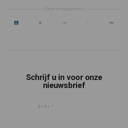
Footer
Onze brandpartners
Schrijf u in voor onze
nieuwsbrief
6 + 9 =
*