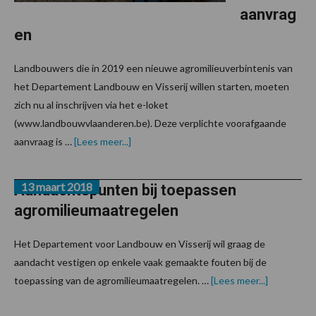
aanvrag
en
Landbouwers die in 2019 een nieuwe agromilieuverbintenis van
het Departement Landbouw en Visserij willen starten, moeten
zich nu al inschrijven via het e-loket
(www.landbouwvlaanderen.be). Deze verplichte voorafgaande
overAgromilieuverbintenissen
aanvraag is …
[Lees meer...]
uiterlijk
op
30
13 maart 2018
november
Aandachtspunten bij toepassen
aanvragen
agromilieumaatregelen
Het Departement voor Landbouw en Visserij wil graag de
aandacht vestigen op enkele vaak gemaakte fouten bij de
overAanda
toepassing van de agromilieumaatregelen. …
[Lees meer...]
bij
toepassen
agromilieu