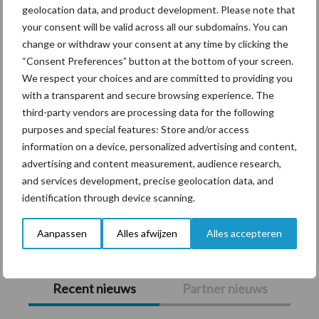
Checklis
type
geolocation data, and product development. Please note that
ts voor
groenbedekker,
your consent will be valid across all our subdomains. You can
stikstofbindend
agromili
gewas
change or withdraw your consent at any time by clicking the
en
eumaatr
“Consent Preferences” button at the bottom of your screen.
braakliggend
land
We respect your choices and are committed to providing you
egelen
with a transparent and secure browsing experience. The
beschik
third-party vendors are processing data for the following
baar
purposes and special features: Store and/or access
information on a device, personalized advertising and content,
Om de landbouwers te helpen met de correcte uitvoering van
advertising and content measurement, audience research,
hun agromilieumaatregelen, voorziet het Departement Landbouw
and services development, precise geolocation data, and
en Visserij vanaf 2017 in checklists. Die laten toe snel na te gaan
identification through device scanning.
overCheckl
of aan de vereiste voorwaarden voldaan is. …
[Lees meer...]
voor
Aanpassen
Alles afwijzen
Alles accepteren
agromilie
beschikba
Primaire
Recent nieuws
Partner nieuws
Sidebar