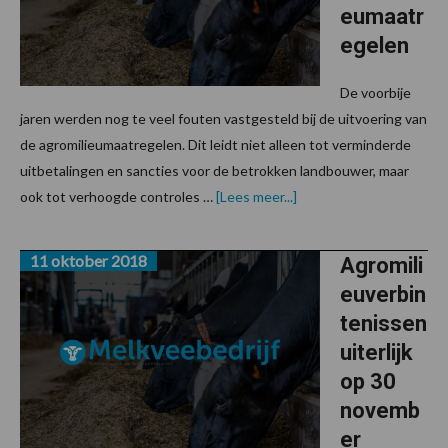
eumaatr
egelen
De voorbije
jaren werden nog te veel fouten vastgesteld bij de uitvoering van
de agromilieumaatregelen. Dit leidt niet alleen tot verminderde
uitbetalingen en sancties voor de betrokken landbouwer, maar
overAandachtspunten
ook tot verhoogde controles …
[Lees meer...]
bij
de
agromilieumaatregelen
11 oktober 2018
Agromili
euverbin
tenissen
uiterlijk
op 30
novemb
er