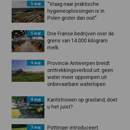
5 aug
“Vraag naar praktische
hygieneoplossingen is in
Polen groter dan ooit”
5 aug
Drie Franse bedrijven over de
grens van 14.000 kilogram
melk
4 aug
Provincie Antwerpen breidt
onttrekkingsverbod uit: geen
water meer oppompen uit
onbevaarbare waterlopen
4 aug
Kantstrooien op grasland, doet
u het juist?
3 aug
Pöttinger introduceert