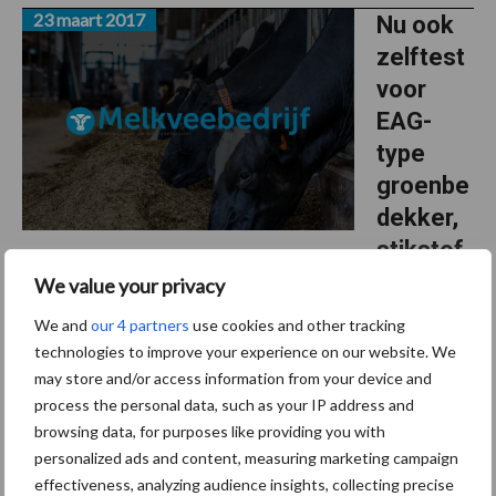
mogelijk
23 maart 2017
tot
Nu ook
uiterlijk
zelftest
30
november
voor
2017
EAG-
type
groenbe
dekker,
stikstof
bindend gewas en braakliggend land
We value your privacy
We and
our 4 partners
use cookies and other tracking
Na de zelftest als voor de agromilieumaatregelen, heeft het
technologies to improve your experience on our website. We
Departement Landbouw en Visserij nu ook checklists klaar voor
may store and/or access information from your device and
de EAG-types groenbedekker en vanggewas, stikstofbindend
process the personal data, such as your IP address and
overNu
gewas en braakliggend land. …
[Lees meer...]
browsing data, for purposes like providing you with
ook
zelftest
personalized ads and content, measuring marketing campaign
voor
effectiveness, analyzing audience insights, collecting precise
7 maart 2017
EAG-