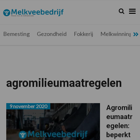
Spring
Door
Spring
Spring
naar
naar
naar
naar
Zoeken...
Zoek
Melkveebedrijf.be
Nieuws
de
de
de
de
hoofdnavigatie
hoofd
eerste
voettekst
voor
inhoud
sidebar
de
Bemesting
Gezondheid
Fokkerij
Melkwinning
melkveehouder
agromilieumaatregelen
9 november 2020
Agromili
eumaatr
egelen:
beperkt