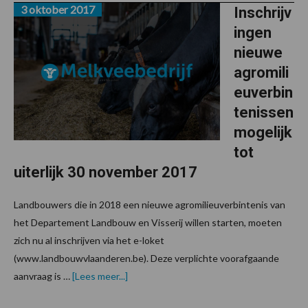
3 oktober 2017
Inschrijv
ingen
nieuwe
agromili
euverbin
tenissen
mogelijk
tot
uiterlijk 30 november 2017
Landbouwers die in 2018 een nieuwe agromilieuverbintenis van
het Departement Landbouw en Visserij willen starten, moeten
zich nu al inschrijven via het e-loket
(www.landbouwvlaanderen.be). Deze verplichte voorafgaande
overInschrijvingen
aanvraag is …
[Lees meer...]
nieuwe
agromilieuverbintenissen