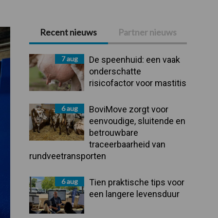
Recent nieuws
Partner nieuws
Primaire
Sidebar
7 aug
De speenhuid: een vaak
onderschatte
risicofactor voor mastitis
6 aug
BoviMove zorgt voor
eenvoudige, sluitende en
betrouwbare
traceerbaarheid van
rundveetransporten
6 aug
Tien praktische tips voor
een langere levensduur