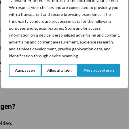
“Consent Preferences” button at the bottom of your screen.
euwste techniek
We respect your choices and are committed to providing you
with a transparent and secure browsing experience. The
toch te vervangen. “Allereerst is het energieverbruik
third-party vendors are processing data for the following
e berekeningen gaan we 60 procent energieverbruik
purposes and special features: Store and/or access
information on a device, personalized advertising and content,
 nieuwe V300 sluit ook veel sneller aan en ik wil heel
advertising and content measurement, audience research,
k.”
and services development, precise geolocation data, and
identification through device scanning.
an een kleine dwerg naar een grote reus gegaan. De
Aanpassen
Alles afwijzen
Alles accepteren
ch is de box ruim 40 cm groter.” Tijdens de omwissel is
 robotruimte weer op te frissen en te voorzien van
ngen?
video.