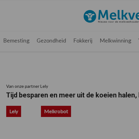
Spring
Door
Spring
Spring
naar
naar
naar
naar
Melkveebedrijf.be
Nieuws
de
de
de
de
hoofdnavigatie
hoofd
eerste
voettekst
voor
inhoud
sidebar
de
melkveehouder
Bemesting
Gezondheid
Fokkerij
Melkwinning
Van onze partner Lely
Tijd besparen en meer uit de koeien halen,
Lely
Melkrobot