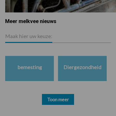
Meer melkvee nieuws
P
S
Maak hier uw keuze:
bemesting
Diergezondheid
Toon meer