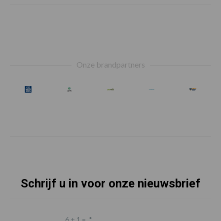
Footer
Onze brandpartners
Schrijf u in voor onze nieuwsbrief
6 + 1 =
*