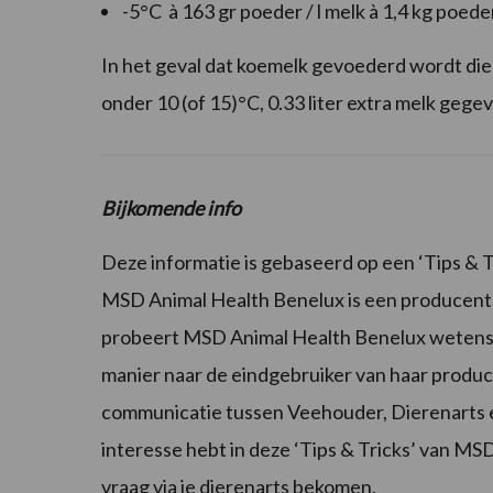
-5°C à 163 gr poeder / l melk à 1,4 kg poeder
In het geval dat koemelk gevoederd wordt dien
onder 10 (of 15)°C, 0.33 liter extra melk gege
Bijkomende info
Deze informatie is gebaseerd op een ‘Tips & 
MSD Animal Health Benelux is een producent 
probeert MSD Animal Health Benelux wetensch
manier naar de eindgebruiker van haar produc
communicatie tussen Veehouder, Dierenarts e
interesse hebt in deze ‘Tips & Tricks’ van M
vraag via je dierenarts bekomen.