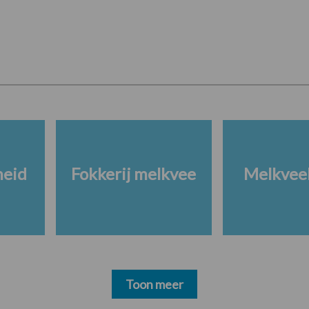
heid
Fokkerij melkvee
Melkveeb
Toon meer