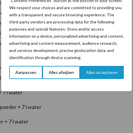
“Consent Preferences” button at the bottom of your screen.
olume melk en/of extra geconcentreerde melk
We respect your choices and are committed to providing you
n om de koude te trotseren. Een vuistregel hierbij is
with a transparent and secure browsing experience. The
third-party vendors are processing data for the following
ergrens van de thermische comfortzonde van
purposes and special features: Store and/or access
ij iedere daling van de staltemperatuur met 5°C, 10%
information on a device, personalized advertising and content,
ogere concentratie melkpoeder).
advertising and content measurement, audience research,
and services development, precise geolocation data, and
C dient dan 30% harder gevoederd te worden.
identification through device scanning.
er te verschaffen. Meer melk geven (als alternatief
Aanpassen
Alles afwijzen
Alles accepteren
 in meer arbeid, vb een derde dagelijkse voederbeurt.
+ 7 l water
 poeder + 7 l water
r + 7 l water