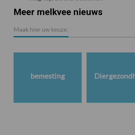
Meer melkvee nieuws
Maak hier uw keuze:
bemesting
Diergezond