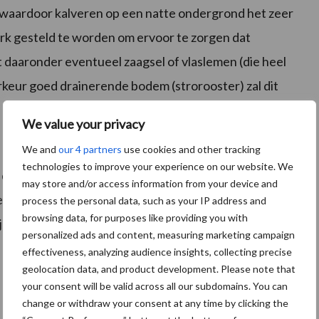
en waardoor kalveren op een natte ondergrond het zeer
werk gesteld te worden om ervoor te zorgen dat
t daaronder eventueel zaagsel of vlaslemen (die heel
rkeur goed drainerende bodem (strorooster) zal dit
We value your privacy
We and
our 4 partners
use cookies and other tracking
technologies to improve your experience on our website. We
s de wintermaanden tegen koude te beschermen zijn
may store and/or access information from your device and
den dat de jasjes af en toe wat ruimer gezet worden
process the personal data, such as your IP address and
browsing data, for purposes like providing you with
es niet ingroeien bij de steeds groter wordende
personalized ads and content, measuring marketing campaign
effectiveness, analyzing audience insights, collecting precise
geolocation data, and product development. Please note that
your consent will be valid across all our subdomains. You can
change or withdraw your consent at any time by clicking the