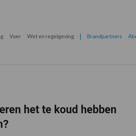
ng
Voer
Wet en regelgeving
Brandpartners
Ab
veren het te koud hebben
n?