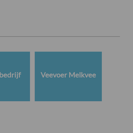
edrijf
Veevoer Melkvee