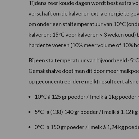
Tijdens zeer koude dagen wordt best extra v
verschaft om de kalveren extra energie te geve
om onder een staltemperatuur van 10°C (ond
kalveren; 15°C voor kalveren < 3 weken oud) b
harder te voeren (10% meer volume of 10% h
Bij een staltemperatuur van bijvoorbeeld -5°
Gemakshalve doet men dit door meer melkpoed
op geconcentreerdere melk) resulteert al snel
10°C à 125 gr poeder / l melk à 1 kg poeder 
5°C à (138) 140 gr poeder / l melk à 1,12 kg
0°C à 150 gr poeder / l melk à 1,24 kg poede