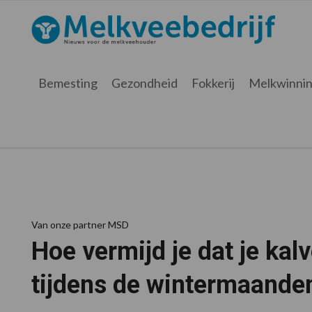
Spring
Door
Spring
Spring
naar
naar
naar
naar
Melkveebedrijf.be
Nieuws
de
de
de
de
hoofdnavigatie
hoofd
eerste
voettekst
voor
inhoud
sidebar
de
Bemesting
Gezondheid
Fokkerij
Melkwinni
melkveehouder
Van onze partner MSD
Hoe vermijd je dat je kal
tijdens de wintermaande