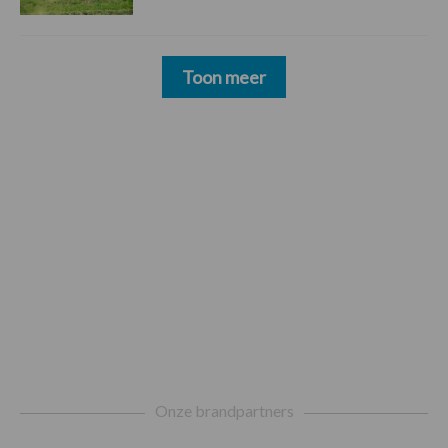
Toon meer
Footer
Onze brandpartners