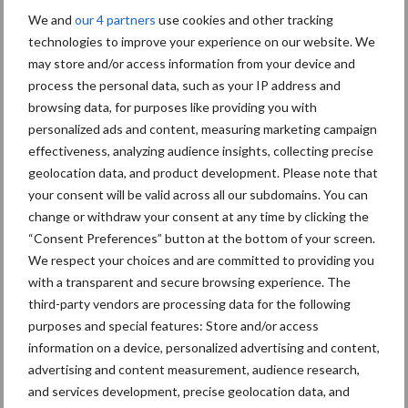
We and
our 4 partners
use cookies and other tracking
technologies to improve your experience on our website. We
may store and/or access information from your device and
process the personal data, such as your IP address and
bemesting
Diergezondheid
browsing data, for purposes like providing you with
personalized ads and content, measuring marketing campaign
effectiveness, analyzing audience insights, collecting precise
geolocation data, and product development. Please note that
your consent will be valid across all our subdomains. You can
Toon meer
change or withdraw your consent at any time by clicking the
“Consent Preferences” button at the bottom of your screen.
We respect your choices and are committed to providing you
Gerelateerde artikelen
with a transparent and secure browsing experience. The
third-party vendors are processing data for the following
purposes and special features: Store and/or access
“Vraag naar praktische
hygieneoplossingen is in
information on a device, personalized advertising and content,
Polen groter dan ooit”
advertising and content measurement, audience research,
and services development, precise geolocation data, and