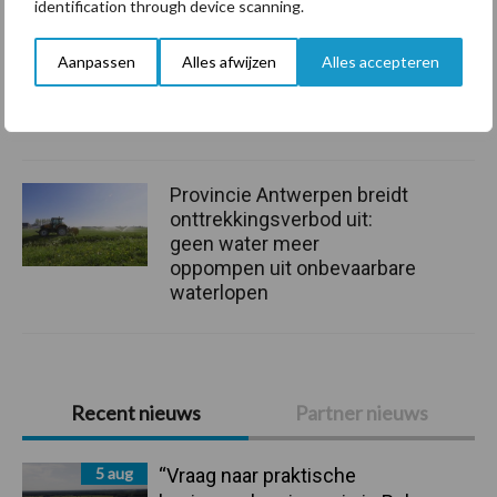
identification through device scanning.
Drie Franse bedrijven over
Aanpassen
Alles afwijzen
Alles accepteren
de grens van 14.000
kilogram melk
Provincie Antwerpen breidt
onttrekkingsverbod uit:
geen water meer
oppompen uit onbevaarbare
waterlopen
Primaire
Recent nieuws
Partner nieuws
Sidebar
5 aug
“Vraag naar praktische