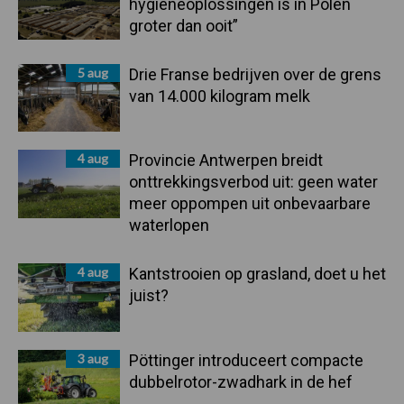
hygieneoplossingen is in Polen
groter dan ooit”
5 aug
Drie Franse bedrijven over de grens
van 14.000 kilogram melk
4 aug
Provincie Antwerpen breidt
onttrekkingsverbod uit: geen water
meer oppompen uit onbevaarbare
waterlopen
4 aug
Kantstrooien op grasland, doet u het
juist?
3 aug
Pöttinger introduceert compacte
dubbelrotor-zwadhark in de hef