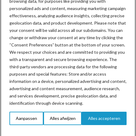
browsing data, for purposes like providing you with
personalized ads and content, measuring marketing campaign
effectiveness, analyzing audience insights, collecting precise
Gerelateerde artikelen
geolocation data, and product development. Please note that
your consent will be valid across all our subdomains. You can
change or withdraw your consent at any time by clicking the
De speenhuid: een vaak
onderschatte risicofactor
“Consent Preferences” button at the bottom of your screen.
voor mastitis
We respect your choices and are committed to providing you
with a transparent and secure browsing experience. The
third-party vendors are processing data for the following
purposes and special features: Store and/or access
BoviMove zorgt voor
information on a device, personalized advertising and content,
eenvoudige, sluitende en
advertising and content measurement, audience research,
betrouwbare
and services development, precise geolocation data, and
traceerbaarheid van
identification through device scanning.
rundveetransporten
Aanpassen
Alles afwijzen
Alles accepteren
Tien praktische tips voor
een langere levensduur