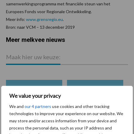
samenwerkingsprogramma met financiële steun van het
Europees Fonds voor Regionale Ontwikkeling.
Meer info:
www.grensregio.eu
.
Bron: naar VCM – 13 december 2019
Meer melkvee nieuws
Maak hier uw keuze:
bemesting
Diergezondheid
We value your privacy
We and
our 4 partners
use cookies and other tracking
technologies to improve your experience on our website. We
may store and/or access information from your device and
process the personal data, such as your IP address and
Toon meer