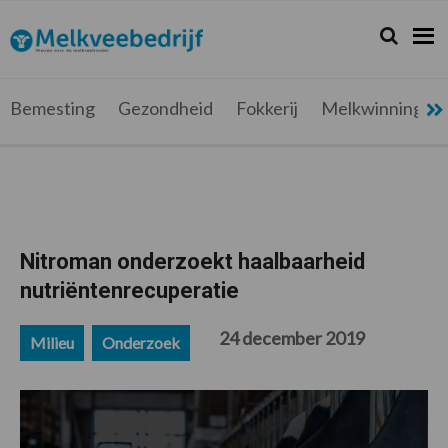
Spring
Door
Spring
Spring
naar
naar
naar
naar
Zoeken...
Zoek
Melkveebedrijf.be
Nieuws
de
de
de
de
hoofdnavigatie
hoofd
eerste
voettekst
voor
inhoud
sidebar
de
Bemesting
Gezondheid
Fokkerij
Melkwinning
melkveehouder
Nitroman onderzoekt haalbaarheid
nutriëntenrecuperatie
24 december 2019
Milieu
Onderzoek