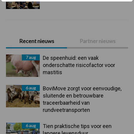
Primaire
Recent nieuws
Partner nieuws
Sidebar
7 aug
De speenhuid: een vaak
onderschatte risicofactor voor
mastitis
6 aug
BoviMove zorgt voor eenvoudige,
sluitende en betrouwbare
traceerbaarheid van
rundveetransporten
6 aug
Tien praktische tips voor een
langere levensduur