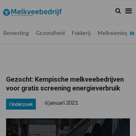
Spring
Door
Spring
Spring
naar
naar
naar
naar
Zoeken...
Zoek
Melkveebedrijf.be
Nieuws
de
de
de
de
hoofdnavigatie
hoofd
eerste
voettekst
voor
inhoud
sidebar
de
Bemesting
Gezondheid
Fokkerij
Melkwinning
melkveehouder
Gezocht: Kempische melkveebedrijven
voor gratis screening energieverbruik
6 januari 2021
Onderzoek