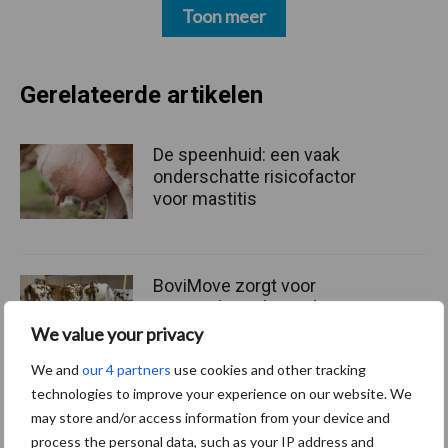
Toon meer
Gerelateerde artikelen
De speenhuid: een vaak
onderschatte risicofactor
voor mastitis
BoviMove zorgt voor
eenvoudige, sluitende en
betrouwbare
We value your privacy
traceerbaarheid van
We and
our 4 partners
use cookies and other tracking
rundveetransporten
technologies to improve your experience on our website. We
may store and/or access information from your device and
Tien praktische tips voor
process the personal data, such as your IP address and