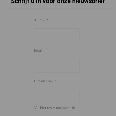
Schrijf u in voor onze nieuwsbrief
4 + 5 =
*
Email
E-mailadres
*
Vul hier uw e-mailadres in