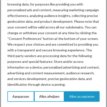
een langere levensduur
browsing data, for purposes like providing you with
personalized ads and content, measuring marketing campaign
effectiveness, analyzing audience insights, collecting precise
geolocation data, and product development. Please note that
your consent will be valid across all our subdomains. You can
change or withdraw your consent at any time by clicking the
Primaire
“Consent Preferences” button at the bottom of your screen.
Recent nieuws
Partner nieuws
We respect your choices and are committed to providing you
Sidebar
with a transparent and secure browsing experience. The
7 aug
De speenhuid: een vaak
third-party vendors are processing data for the following
onderschatte risicofactor voor
purposes and special features: Store and/or access
mastitis
information on a device, personalized advertising and content,
advertising and content measurement, audience research,
6 aug
BoviMove zorgt voor eenvoudige,
and services development, precise geolocation data, and
sluitende en betrouwbare
identification through device scanning.
traceerbaarheid van
rundveetransporten
Aanpassen
Alles afwijzen
Alles accepteren
6 aug