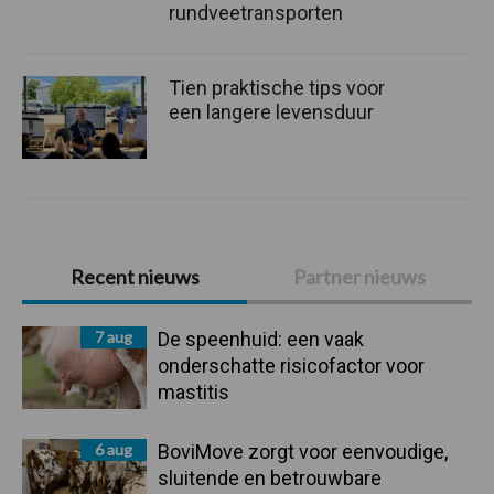
rundveetransporten
Tien praktische tips voor
een langere levensduur
Primaire
Recent nieuws
Partner nieuws
Sidebar
7 aug
De speenhuid: een vaak
onderschatte risicofactor voor
mastitis
6 aug
BoviMove zorgt voor eenvoudige,
sluitende en betrouwbare