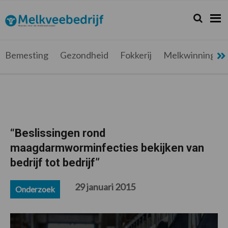
Spring
Door
Spring
Spring
naar
naar
naar
naar
Zoeken...
Zoek
Melkveebedrijf.be
Nieuws
de
de
de
de
hoofdnavigatie
hoofd
eerste
voettekst
voor
inhoud
sidebar
de
Bemesting
Gezondheid
Fokkerij
Melkwinning
melkveehouder
“Beslissingen rond
maagdarmworminfecties bekijken van
bedrijf tot bedrijf”
29 januari 2015
Onderzoek