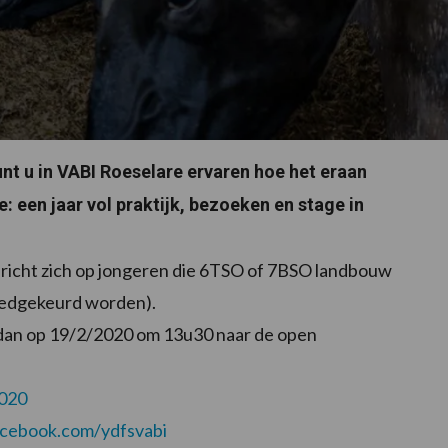
t u in VABI Roeselare ervaren hoe het eraan
: een jaar vol praktijk, bezoeken en stage in
en richt zich op jongeren die 6TSO of 7BSO landbouw
oedgekeurd worden).
 dan op 19/2/2020 om 13u30 naar de open
2020
cebook.com/ydfsvabi