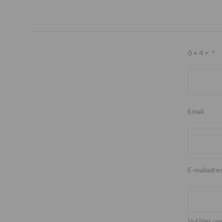
0 + 4 =
*
Email
E-mailadre
Vul hier uw