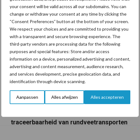
your consent will be valid across all our subdomains. You can
change or withdraw your consent at any time by clicking the
“Consent Preferences” button at the bottom of your screen.
We respect your choices and are committed to providing you
with a transparent and secure browsing experience. The
third-party vendors are processing data for the following
purposes and special features: Store and/or access
information on a device, personalized advertising and content,
advertising and content measurement, audience research,
and services development, precise geolocation data, and
identification through device scanning.
Aanpassen
Alles afwijzen
Alles accepteren
BoviMove zorgt voor eenvoudige,
sluitende en betrouwbare
traceerbaarheid van rundveetransporten