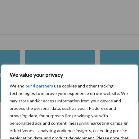
heid
Fokkerij melkvee
Melkveeb
We value your privacy
We and
our 4 partners
use cookies and other tracking
technologies to improve your experience on our website. We
may store and/or access information from your device and
process the personal data, such as your IP address and
browsing data, for purposes like providing you with
personalized ads and content, measuring marketing campaign
Toon meer
effectiveness, analyzing audience insights, collecting precise
geolocation data, and product development. Please note that