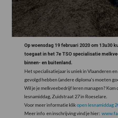
Op woensdag 19 februari 2020 om 13u30 kun
toegaat in het 7e TSO specialisatie melkvee
binnen- en buitenland.
Het specialisatiejaar is uniek in Vlaanderen 
gevolgd hebben (andere diploma’s moeten g
Wil je je melkveebedrijf leren managen? Kom
lesnamiddag, Zuidstraat 27 in Roeselare.
Voor meer informatie klik
open lesnamiddag 
Meer info en inschrijving vind je hier:
www.fa