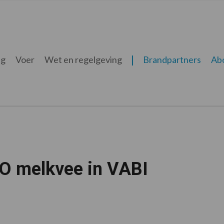
ng
Voer
Wet en regelgeving
Brandpartners
Ab
O melkvee in VABI