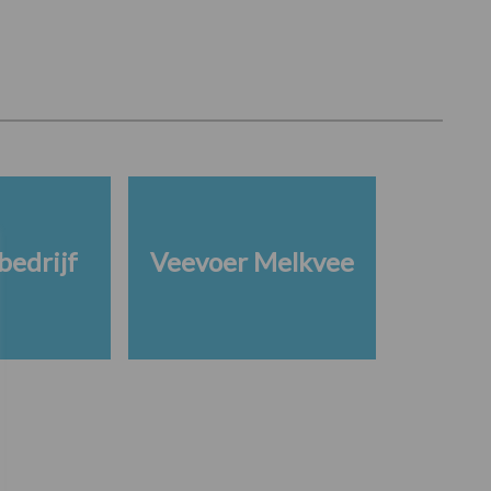
edrijf
Veevoer Melkvee