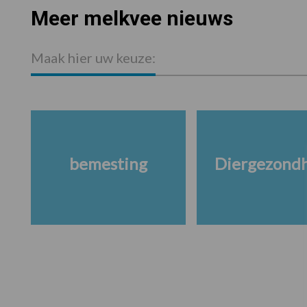
Meer melkvee nieuws
Maak hier uw keuze:
bemesting
Diergezond