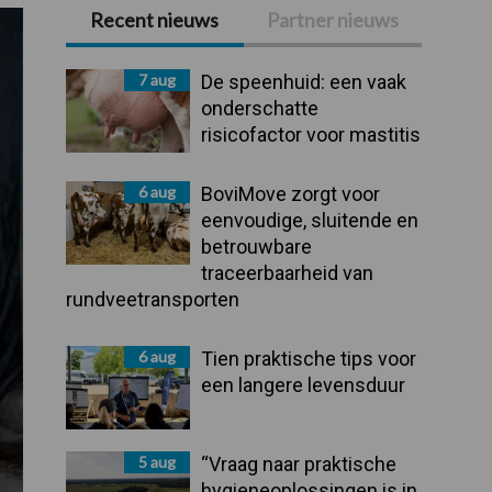
Recent nieuws
Partner nieuws
Primaire
Sidebar
7 aug
De speenhuid: een vaak
onderschatte
risicofactor voor mastitis
6 aug
BoviMove zorgt voor
eenvoudige, sluitende en
betrouwbare
traceerbaarheid van
rundveetransporten
6 aug
Tien praktische tips voor
een langere levensduur
5 aug
“Vraag naar praktische
hygieneoplossingen is in