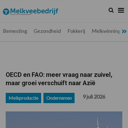
Spring
Door
Spring
Spring
naar
naar
naar
naar
Zoeken...
Zoek
Melkveebedrijf.be
Nieuws
de
de
de
de
hoofdnavigatie
hoofd
eerste
voettekst
voor
inhoud
sidebar
de
Bemesting
Gezondheid
Fokkerij
Melkwinning
melkveehouder
OECD en FAO: meer vraag naar zuivel,
maar groei verschuift naar Azië
9 juli 2026
Melkproductie
Ondernemen