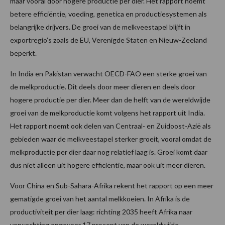
maar vooral door hogere productie per dier. Het rapport noemt
betere efficiëntie, voeding, genetica en productiesystemen als
belangrijke drijvers. De groei van de melkveestapel blijft in
exportregio’s zoals de EU, Verenigde Staten en Nieuw-Zeeland
beperkt.
In India en Pakistan verwacht OECD-FAO een sterke groei van
de melkproductie. Dit deels door meer dieren en deels door
hogere productie per dier. Meer dan de helft van de wereldwijde
groei van de melkproductie komt volgens het rapport uit India.
Het rapport noemt ook delen van Centraal- en Zuidoost-Azië als
gebieden waar de melkveestapel sterker groeit, vooral omdat de
melkproductie per dier daar nog relatief laag is. Groei komt daar
dus niet alleen uit hogere efficiëntie, maar ook uit meer dieren.
Voor China en Sub-Sahara-Afrika rekent het rapport op een meer
gematigde groei van het aantal melkkoeien. In Afrika is de
productiviteit per dier laag: richting 2035 heeft Afrika naar
verwachting ongeveer 17 procent van de wereldwijde