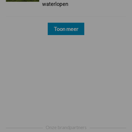
waterlopen
Toon meer
Footer
Onze brandpartners