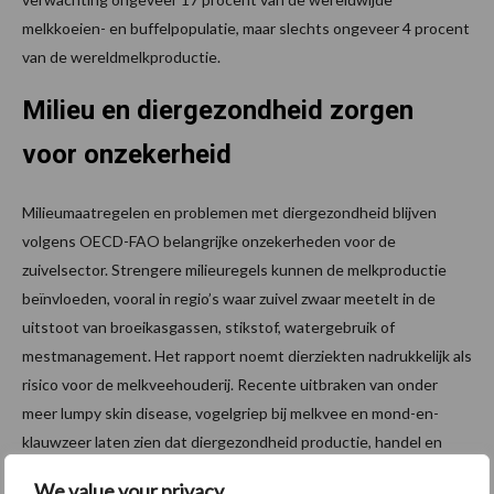
melkkoeien- en buffelpopulatie, maar slechts ongeveer 4 procent
van de wereldmelkproductie.
Milieu en diergezondheid zorgen
voor onzekerheid
Milieumaatregelen en problemen met diergezondheid blijven
volgens OECD-FAO belangrijke onzekerheden voor de
zuivelsector. Strengere milieuregels kunnen de melkproductie
beïnvloeden, vooral in regio’s waar zuivel zwaar meetelt in de
uitstoot van broeikasgassen, stikstof, watergebruik of
mestmanagement. Het rapport noemt dierziekten nadrukkelijk als
risico voor de melkveehouderij. Recente uitbraken van onder
meer lumpy skin disease, vogelgriep bij melkvee en mond-en-
klauwzeer laten zien dat diergezondheid productie, handel en
marktgroei tijdelijk, maar stevig kan verstoren.
We value your privacy