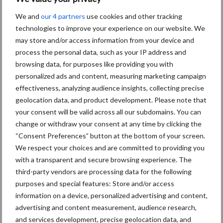
Europa: verwaarding als sterk punt
We and
our 4 partners
use cookies and other tracking
technologies to improve your experience on our website. We
Voor Europese melkveehouders wijst het rapport niet op een
may store and/or access information from your device and
process the personal data, such as your IP address and
markt met sterke volumegroei. De melkproductie in de EU blijft
browsing data, for purposes like providing you with
richting 2035 naar verwachting eerder stabiel dan groeiend,
personalized ads and content, measuring marketing campaign
terwijl de grootste mondiale groei vooral uit landen als India en
effectiveness, analyzing audience insights, collecting precise
Pakistan komt. Dat betekent niet dat de Europese zuivelsector
geolocation data, and product development. Please note that
aan belang verliest: de EU blijft juist sterk in hoogwaardige
your consent will be valid across all our subdomains. You can
verwerking, met name kaas, melkvet, ingrediënten en
change or withdraw your consent at any time by clicking the
exportproducten. De kansen liggen daardoor minder in méér
“Consent Preferences” button at the bottom of your screen.
liters en meer in betere verwaarding van melk.
We respect your choices and are committed to providing you
with a transparent and secure browsing experience. The
Tegelijkertijd neemt de druk op het productiesysteem toe.
third-party vendors are processing data for the following
Europese melkveehouders krijgen te maken met strengere
purposes and special features: Store and/or access
milieu-eisen. Daardoor wordt efficiënt produceren met minder
information on a device, personalized advertising and content,
emissies steeds belangrijker. De behoefte aan samenstelling van
advertising and content measurement, audience research,
de melk verandert. Vet en eiwit, en de mate waarin die goed
and services development, precise geolocation data, and