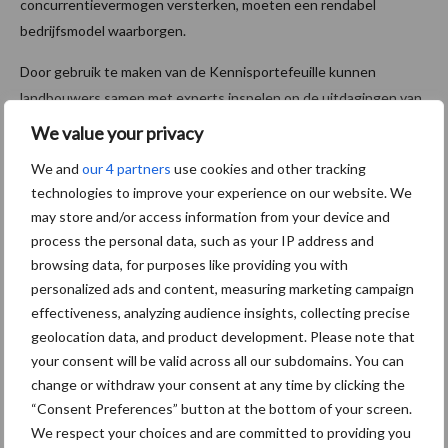
concurrentievermogen versterken, moeten een rendabel
bedrijfsmodel waarborgen.
Door gebruik te maken van de Kennisportefeuille kunnen
landbouwers samen met experts inspelen op de uitdagingen van
vandaag en van de toekomst.
We value your privacy
Bron:
Departement
We and
our 4 partners
use cookies and other tracking
technologies to improve your experience on our website. We
Meer melkvee nieuws
may store and/or access information from your device and
process the personal data, such as your IP address and
Maak hier uw keuze:
browsing data, for purposes like providing you with
personalized ads and content, measuring marketing campaign
effectiveness, analyzing audience insights, collecting precise
geolocation data, and product development. Please note that
your consent will be valid across all our subdomains. You can
bemesting
Diergezondheid
change or withdraw your consent at any time by clicking the
“Consent Preferences” button at the bottom of your screen.
We respect your choices and are committed to providing you