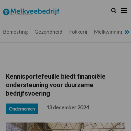
Spring
Door
Spring
Spring
naar
naar
naar
naar
Zoeken...
Zoek
Melkveebedrijf.be
Nieuws
de
de
de
de
hoofdnavigatie
hoofd
eerste
voettekst
voor
inhoud
sidebar
de
Bemesting
Gezondheid
Fokkerij
Melkwinning
melkveehouder
Kennisportefeuille biedt financiële
ondersteuning voor duurzame
bedrijfsvoering
13 december 2024
Ondernemen