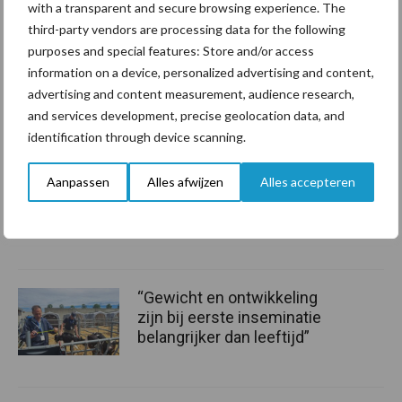
with a transparent and secure browsing experience. The
third-party vendors are processing data for the following
purposes and special features: Store and/or access
Toon meer
information on a device, personalized advertising and content,
advertising and content measurement, audience research,
and services development, precise geolocation data, and
Gerelateerde artikelen ondernemen
identification through device scanning.
Drie Franse bedrijven over
Aanpassen
Alles afwijzen
Alles accepteren
de grens van 14.000
kilogram melk
“Gewicht en ontwikkeling
zijn bij eerste inseminatie
belangrijker dan leeftijd”