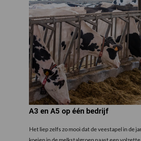
A3 en A5 op één bedrijf
Het liep zelfs zo mooi dat de veestapel in de j
koeien in de melkstalgroep naast een volzette