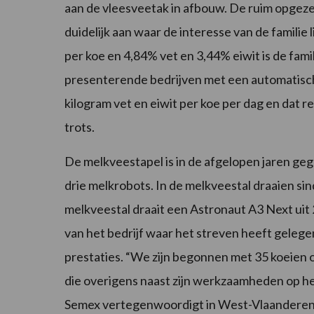
aan de vleesveetak in afbouw. De ruim opgeze
duidelijk aan waar de interesse van de familie 
per koe en 4,84% vet en 3,44% eiwit is de fami
presenterende bedrijven met een automatisch 
kilogram vet en eiwit per koe per dag en dat r
trots.
De melkveestapel is in de afgelopen jaren g
drie melkrobots. In de melkveestal draaien s
melkveestal draait een Astronaut A3 Next uit
van het bedrijf waar het streven heeft geleg
prestaties. “We zijn begonnen met 35 koeien o
die overigens naast zijn werkzaamheden op het
Semex vertegenwoordigt in West-Vlaanderen. “