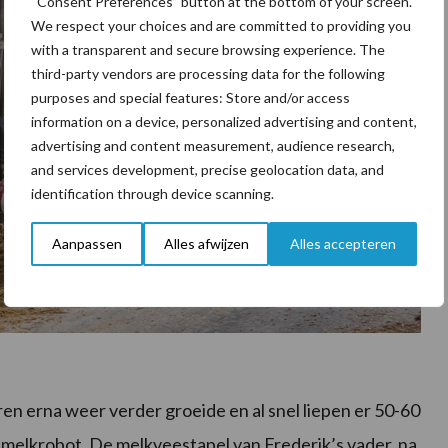
“Consent Preferences” button at the bottom of your screen.
We respect your choices and are committed to providing you
with a transparent and secure browsing experience. The
third-party vendors are processing data for the following
purposes and special features: Store and/or access
information on a device, personalized advertising and content,
advertising and content measurement, audience research,
and services development, precise geolocation data, and
identification through device scanning.
Aanpassen
Alles afwijzen
Alles accepteren
aren erna weer verder groeide en al snel liepen er 50-60
 melkrobot. De melkveestapel van Frederik’s vader, na