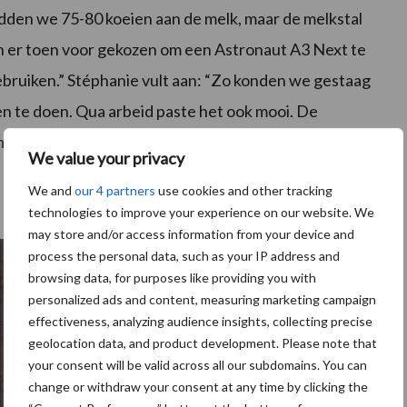
dden we 75-80 koeien aan de melk, maar de melkstal
n er toen voor gekozen om een Astronaut A3 Next te
gebruiken.” Stéphanie vult aan: “Zo konden we gestaag
en te doen. Qua arbeid paste het ook mooi. De
olken we in de melkstal. Daardoor hadden we bij de
We value your privacy
We and
our 4 partners
use cookies and other tracking
technologies to improve your experience on our website. We
may store and/or access information from your device and
process the personal data, such as your IP address and
browsing data, for purposes like providing you with
personalized ads and content, measuring marketing campaign
effectiveness, analyzing audience insights, collecting precise
geolocation data, and product development. Please note that
your consent will be valid across all our subdomains. You can
change or withdraw your consent at any time by clicking the