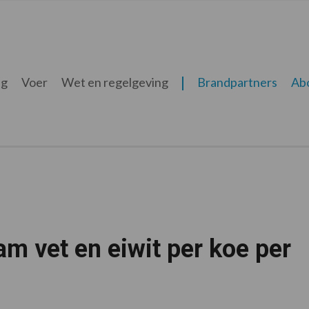
ng
Voer
Wet en regelgeving
Brandpartners
Ab
ram vet en eiwit per koe per