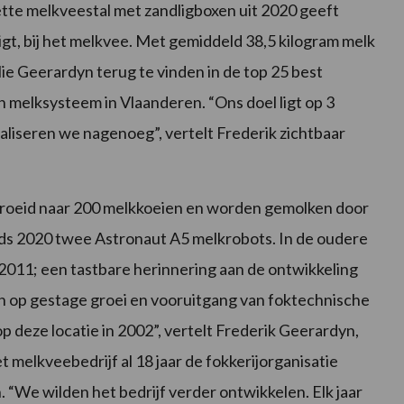
tte melkveestal met zandligboxen uit 2020 geeft
ligt, bij het melkvee. Met gemiddeld 38,5 kilogram melk
lie Geerardyn terug te vinden in de top 25 best
melksysteem in Vlaanderen. “Ons doel ligt op 3
ealiseren we nagenoeg”, vertelt Frederik zichtbaar
egroeid naar 200 melkkoeien en worden gemolken door
inds 2020 twee Astronaut A5 melkrobots. In de oudere
 2011; een tastbare herinnering aan de ontwikkeling
en op gestage groei en vooruitgang van foktechnische
p deze locatie in 2002”, vertelt Frederik Geerardyn,
 melkveebedrijf al 18 jaar de fokkerijorganisatie
We wilden het bedrijf verder ontwikkelen. Elk jaar