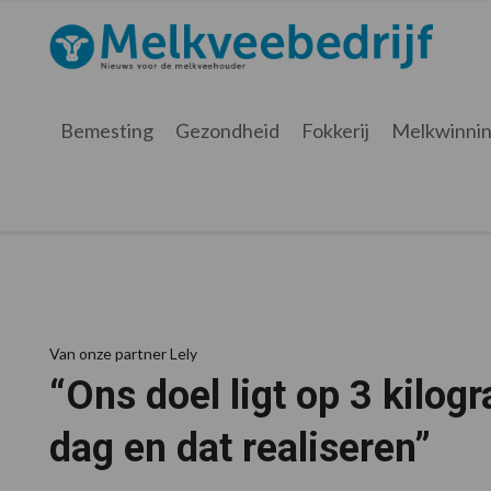
Spring
Door
Spring
Spring
naar
naar
naar
naar
Melkveebedrijf.be
Nieuws
de
de
de
de
hoofdnavigatie
hoofd
eerste
voettekst
voor
inhoud
sidebar
de
Bemesting
Gezondheid
Fokkerij
Melkwinni
melkveehouder
Van onze partner Lely
“Ons doel ligt op 3 kilog
dag en dat realiseren”