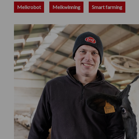
Melkrobot
Melkwinning
Smart farming