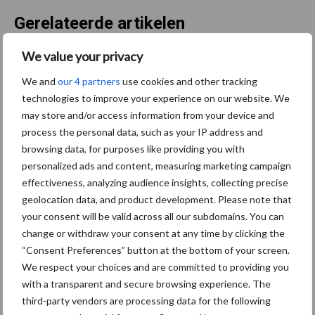
Gerelateerde artikelen
We value your privacy
De speenhuid: een vaak
onderschatte risicofactor
We and
our 4 partners
use cookies and other tracking
voor mastitis
technologies to improve your experience on our website. We
may store and/or access information from your device and
process the personal data, such as your IP address and
browsing data, for purposes like providing you with
BoviMove zorgt voor
personalized ads and content, measuring marketing campaign
eenvoudige, sluitende en
effectiveness, analyzing audience insights, collecting precise
betrouwbare
geolocation data, and product development. Please note that
traceerbaarheid van
your consent will be valid across all our subdomains. You can
rundveetransporten
change or withdraw your consent at any time by clicking the
“Consent Preferences” button at the bottom of your screen.
Tien praktische tips voor
We respect your choices and are committed to providing you
een langere levensduur
with a transparent and secure browsing experience. The
third-party vendors are processing data for the following